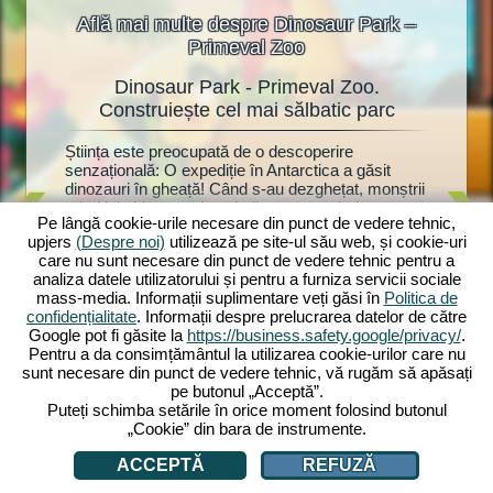
Află mai multe despre Dinosaur Park –
Primeval Zoo
Dinosaur Park - Primeval Zoo.
Dino
oo
Construiește cel mai sălbatic parc
at!
Știința este preocupată de o descoperire
Dinozauri
ște o
senzațională: O expediție în Antarctica a găsit
fanilor d
torii vor
dinozauri în gheață! Când s-au dezghețat, monștrii
Dinosaur
uri.
primitivi chiar au prins viață - acum trebuie
parc pre
Park:
Pe lângă cookie-urile necesare din punct de vedere tehnic,
construit rapid un parc de dinozauri cu anexe
mulțime d
upjers
(Despre noi)
utilizează pe site-ul său web, și cookie-uri
adecvate. Cercetătorul Dr. Walter Müller vă ajută,
și jucări
în zoo.
care nu sunt necesare din punct de vedere tehnic pentru a
deoarece a bănuit întotdeauna că dinozaurii
anexele l
recum și
analiza datele utilizatorului și pentru a furniza servicii sociale
înghețați ar putea fi readuși la viață. Va afla și el
mulți viz
ază-le cu
mass-media. Informații suplimentare veți găsi în
Politica de
secretul soției sale dispărute? Începe acum
drăgălași
 Vei
confidențialitate
. Informații despre prelucrarea datelor de către
aventura ta preistorică cu Dinosaur Park: Primeval
devine at
 fi
Google pot fi găsite la
https://business.safety.google/privacy/
.
Zoo!
investi p
ți?
Pentru a da consimțământul la utilizarea cookie-urilor care nu
zoologică
sunt necesare din punct de vedere tehnic, vă rugăm să apăsați
pe butonul „Acceptă”.
Puteți schimba setările în orice moment folosind butonul
„Cookie” din bara de instrumente.
ACCEPTĂ
REFUZĂ