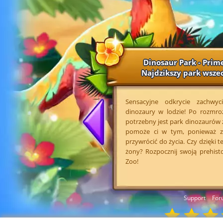
Dinosaur Park - Prim
Najdzikszy park wsze
Sensacyjne odkrycie zachwyc
dinozaury w lodzie! Po rozmro
potrzebny jest park dinozaurów
pomoże ci w tym, ponieważ z
przywrócić do życia. Czy dzięki 
żony? Rozpocznij swoją prehist
Zoo!
Support
For