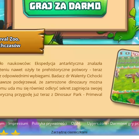
eval Zoo.
chczasów
iło naukowców: Ekspedycja antarktyczna znalazła
żeniu nawet ożyły te prehistoryczne potwory - teraz
 z odpowiednimi wybiegami. Badacz dr Walenty Cichocki
awsze podejrzewał, że zamrożone dinozaury można
temu uda mu się również odkryć sekret zaginięcia swojej
oryczną przygodę już teraz z Dinosaur Park - Primeval
um
Impressum
Polityka prywatności
OWH
Upjers.com - Darmowe gry pr
Zarządzaj ciasteczkami