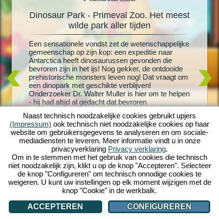
Dinosaur Park - Primeval Zoo. Het meest
Din
oo
wilde park aller tijden
rus!
Een sensationele vondst zet de wetenschappelijke
Levende 
schattige
gemeenschap op zijn kop: een expeditie naar
grootste
 je
Antarctica heeft dinosaurussen gevonden die
uitgekom
en meer
bevroren zijn in het ijs! Nog gekker, de ontdooide
en creëe
 nieuw
prehistorische monsters leven nog! Dat vraagt om
met T-Re
or je
een dinopark met geschikte verblijven!
dinosaur
os- en
Onderzoeker Dr. Walter Muller is hier om te helpen
speeltoes
ussen en
- hij had altijd al gedacht dat bevroren
verblijve
nheid aan
dinosaurussen weer tot leven konden worden
dinosaur
versteld
Naast technisch noodzakelijke cookies gebruikt upjers
gewekt. Maar zal hij er ook achter komen wat er
bezoeker
ino-wereld
(Impressum)
ook technisch niet noodzakelijke cookies op haar
met zijn vermiste vrouw is gebeurd? Stort je in een
dinosaur
website om gebruikersgegevens te analyseren en om sociale-
wild prehistorisch avontuur met Dinosaur Park -
ultieme 
mediadiensten te leveren. Meer informatie vindt u in onze
Primeval Zoo!
om te in
privacyverklaring
Privacy verklaring
.
eigen di
Om in te stemmen met het gebruik van cookies die technisch
niet noodzakelijk zijn, klikt u op de knop "Accepteren". Selecteer
de knop "Configureren" om technisch onnodige cookies te
weigeren. U kunt uw instellingen op elk moment wijzigen met de
knop "Cookie" in de werkbalk.
ACCEPTEREN
CONFIGUREREN