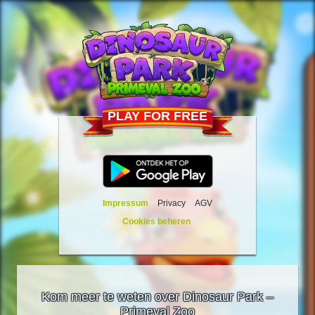
PLAY FOR FREE
Impressum
Privacy
AGV
Cookies beheren
Kom meer te weten over Dinosaur Park –
Primeval Zoo