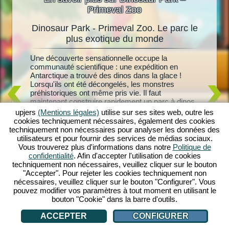
Primeval Zoo
Dinosaur Park - Primeval Zoo. Le parc le
Dinosa
oo
plus exotique du monde
i
Une découverte sensationnelle occupe la
Des dino
clos
communauté scientifique : une expédition en
tous les
nons. Les
Antarctique a trouvé des dinos dans la glace !
réalité 
à
Lorsqu'ils ont été décongelés, les monstres
créez vo
nosaur
préhistoriques ont même pris vie. Il faut
des Bron
niveau,
maintenant construire rapidement un parc à dinos
dinosaur
nt
avec des enclos adaptés. Le chercheur Gaultier
dinos de 
 de
upjers
(Mentions légales)
utilise sur ses sites web, outre les
Martin vous y aide, car il a toujours pensé que les
les encl
opicaux
cookies techniquement nécessaires, également des cookies
dinos congelés pouvaient être ramenés à la vie.
pouvez at
orations,
techniquement non nécessaires pour analyser les données des
Découvrira-t-il aussi le secret de sa femme
adorable
Vous
utilisateurs et pour fournir des services de médias sociaux.
disparue ? Commencez votre aventure primitive
parc à di
nde de
Vous trouverez plus d'informations dans notre
Politique de
dès maintenant avec Dinosaur Park - Primeval
les visit
Qu'est-ce
confidentialité
. Afin d'accepter l'utilisation de cookies
Zoo !
dans de 
techniquement non nécessaires, veuillez cliquer sur le bouton
dinosaur
"Accepter". Pour rejeter les cookies techniquement non
nécessaires, veuillez cliquer sur le bouton "Configurer". Vous
pouvez modifier vos paramètres à tout moment en utilisant le
bouton "Cookie" dans la barre d'outils.
ACCEPTER
CONFIGURER