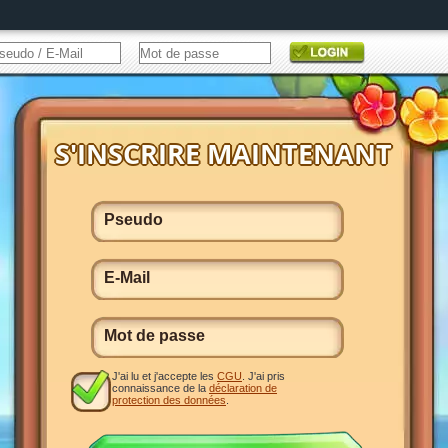
J'ai lu et j'accepte les
CGU
. J'ai pris
connaissance de la
déclaration de
protection des données
.