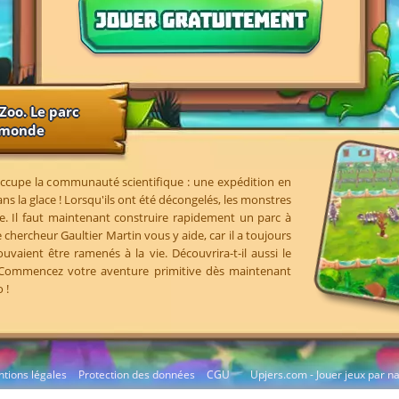
Zoo. Le parc
u monde
ccupe la communauté scientifique : une expédition en
ns la glace ! Lorsqu'ils ont été décongelés, les monstres
e. Il faut maintenant construire rapidement un parc à
 chercheur Gaultier Martin vous y aide, car il a toujours
vaient être ramenés à la vie. Découvrira-t-il aussi le
 Commencez votre aventure primitive dès maintenant
 !
tions légales
Protection des données
CGU
Upjers.com - Jouer jeux par n