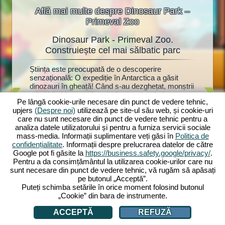
Află mai multe despre Dinosaur Park –
Primeval Zoo
Dinosaur Park - Primeval Zoo.
Dino
oo
Construiește cel mai sălbatic parc
at!
Știința este preocupată de o descoperire
Dinozauri
ște o
senzațională: O expediție în Antarctica a găsit
fanilor d
torii vor
dinozauri în gheață! Când s-au dezghețat, monștrii
Dinosaur
uri.
primitivi chiar au prins viață - acum trebuie
parc pre
Park:
Pe lângă cookie-urile necesare din punct de vedere tehnic,
construit rapid un parc de dinozauri cu anexe
mulțime d
upjers
(Despre noi)
utilizează pe site-ul său web, și cookie-uri
adecvate. Cercetătorul Dr. Walter Müller vă ajută,
și jucări
în zoo.
care nu sunt necesare din punct de vedere tehnic pentru a
deoarece a bănuit întotdeauna că dinozaurii
anexele l
recum și
analiza datele utilizatorului și pentru a furniza servicii sociale
înghețați ar putea fi readuși la viață. Va afla și el
mulți viz
ază-le cu
mass-media. Informații suplimentare veți găsi în
Politica de
secretul soției sale dispărute? Începe acum
drăgălași
 Vei
confidențialitate
. Informații despre prelucrarea datelor de către
aventura ta preistorică cu Dinosaur Park: Primeval
devine at
 fi
Google pot fi găsite la
https://business.safety.google/privacy/
.
Zoo!
investi p
ți?
Pentru a da consimțământul la utilizarea cookie-urilor care nu
zoologică
sunt necesare din punct de vedere tehnic, vă rugăm să apăsați
pe butonul „Acceptă”.
Puteți schimba setările în orice moment folosind butonul
„Cookie” din bara de instrumente.
ACCEPTĂ
REFUZĂ