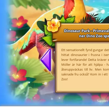
Dinosaur Park - Primeva
ner Dino Zoo sp
Ett sensationellt fynd gungar de
hittat dinosaurier i frusna i i
lever fortfarande! Detta kräver
Möller är här för att hjälpa - 
återuppväckas till liv. Men 
saknade fru också? Kom in i ett 
Zoo!
Support