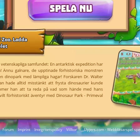
l Zoo. Ladda
elet
t vetenskapliga samfundet: En antarktisk expedition har
sen! Ännu galnare, de upptinade förhistoriska monstren
 en dinopark med lämpliga hagar! Forskaren Dr. Walter
han hade alltid misstänkt att frysta dinosaurier kunde
kommer han att ta reda på vad som hände med hans
vilt förhistoriskt äventyr med Dinosaur Park - Primeval
Forum
Imprint
Integritetspolicy
Villkor
Upjers.com - Webbläsarspel spel
Hantera Cookies