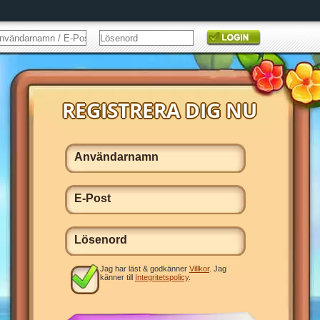
Jag har läst & godkänner
Villkor
. Jag
känner till
Integritetspolicy
.