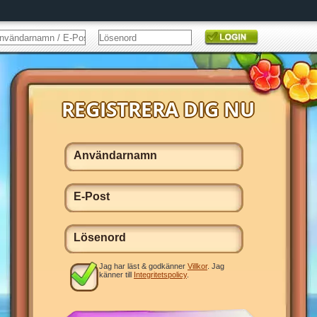
Jag har läst & godkänner
Villkor
. Jag
känner till
Integritetspolicy
.