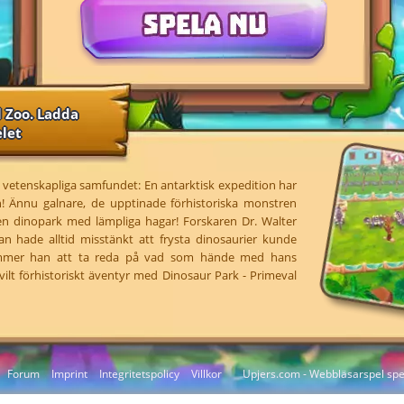
l Zoo. Ladda
elet
t vetenskapliga samfundet: En antarktisk expedition har
sen! Ännu galnare, de upptinade förhistoriska monstren
 en dinopark med lämpliga hagar! Forskaren Dr. Walter
han hade alltid misstänkt att frysta dinosaurier kunde
kommer han att ta reda på vad som hände med hans
vilt förhistoriskt äventyr med Dinosaur Park - Primeval
Forum
Imprint
Integritetspolicy
Villkor
Upjers.com - Webbläsarspel spel
Hantera Cookies