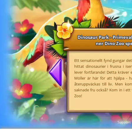
Dinosaur Park - Primeva
ner Dino Zoo sp
Ett sensationellt fynd gungar de
hittat dinosaurier i frusna i i
lever fortfarande! Detta kräver
Möller är här för att hjälpa - 
återuppväckas till liv. Men 
saknade fru också? Kom in i ett 
Zoo!
Support