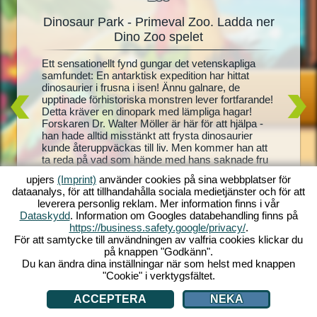
Dinosaur Park - Primeval Zoo. Ladda ner
Dinos
oo
Dino Zoo spelet
ktig
Ett sensationellt fynd gungar det vetenskapliga
Levande 
ch föd
samfundet: En antarktisk expedition har hittat
största d
mer att
dinosaurier i frusna i isen! Ännu galnare, de
Park-Pri
ev allt
upptinade förhistoriska monstren lever fortfarande!
förhisto
 Zoo!
Detta kräver en dinopark med lämpliga hagar!
Brontosau
affa fler
Forskaren Dr. Walter Möller är här för att hjälpa -
dinosaur
, skog och
han hade alltid misstänkt att frysta dinosaurier
lekutrust
utrusta
kunde återuppväckas till liv. Men kommer han att
håller s
 tråg
ta reda på vad som hände med hans saknade fru
dinosaur 
 över hur
också? Kom in i ett vilt förhistoriskt äventyr med
med söta
ärld kan
upjers
(Imprint)
använder cookies på sina webbplatser för
Dinosaur Park - Primeval Zoo!
dinosaur
dataanalys, för att tillhandahålla sociala medietjänster och för att
använda v
leverera personlig reklam. Mer information finns i vår
Din egen
Dataskydd
. Information om Googles databehandling finns på
https://business.safety.google/privacy/
.
För att samtycke till användningen av valfria cookies klickar du
på knappen "Godkänn".
Du kan ändra dina inställningar när som helst med knappen
"Cookie" i verktygsfältet.
ACCEPTERA
NEKA