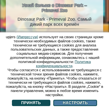
Узнай больше о Dinosaur Park –
Primeval Zoo
Dinosaur Park - Primeval Zoo. Самый
Dino
oo
дикий парк всех времён
ели
Сенсационная находка взбудоражила все
Живые д
но
upjers
(Импрессум)
использует на своих страницах кроме
научное сообщество. Полярная экспедиция
сбылась
 вольер!
технически необходимых файлов сookies, также
обнаружила динозавров в толще льда. А это
Играй в 
его
технически не требующиеся cookies для анализа
значит, что доисторические животные все еще
создава
 только
пользовательских данных, а также предоставления
живы! Самое время подготовить для них новые
доистор
oo! С
социальных медиа-сервисов. Для получения
вольеры в динопарке! Ученый Владимир
Тиранно
ступны
дополнительной информации, ознакомьтесь с нашей
Михайлович Иванов всегда был уверен, что
кормить
ый,
политикой конфиденциальности:
Политика
вымершие динозавры могут ожить. Но сможет
следить
 своих
конфиденциальности
.
ли он выяснить, что произошло с его
разведе
циями,
Чтобы согласится с использованием не требующихся с
пропавшей женой? Присоединяйся к
динозав
поражен,
технической точки зрения файлов cookies, нажмите,
захватывающему приключению по
и излюб
его же
пожалуйста, на кнопку «Принять». Чтобы отказаться от
доисторическим временам с игрой Dinosaur
гостей.
!
технически не требующихся файлов cookies, нажмите,
Park – Primeval Zoo!
инвести
пожалуйста, на кнопку «Настроить». В разделе „Cookie“ в
персона
панели управления, можно в любое время изменить
настройки.
ПРИНЯТЬ
НАСТРОИТЬ