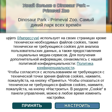
Узнай больше о Dinosaur Park –
Primeval Zoo
Dinosaur Park - Primeval Zoo. Самый
Dino
oo
дикий парк всех времён
ели
Сенсационная находка взбудоражила все
Живые д
но
upjers
(Импрессум)
использует на своих страницах кроме
научное сообщество. Полярная экспедиция
сбылась
 вольер!
технически необходимых файлов сookies, также
обнаружила динозавров в толще льда. А это
Играй в 
его
технически не требующиеся cookies для анализа
значит, что доисторические животные все еще
создава
 только
пользовательских данных, а также предоставления
живы! Самое время подготовить для них новые
доистор
oo! С
социальных медиа-сервисов. Для получения
вольеры в динопарке! Ученый Владимир
Тиранно
ступны
дополнительной информации, ознакомьтесь с нашей
Михайлович Иванов всегда был уверен, что
кормить
ый,
политикой конфиденциальности:
Политика
вымершие динозавры могут ожить. Но сможет
следить
 своих
конфиденциальности
.
ли он выяснить, что произошло с его
разведе
циями,
Чтобы согласится с использованием не требующихся с
пропавшей женой? Присоединяйся к
динозав
поражен,
технической точки зрения файлов cookies, нажмите,
захватывающему приключению по
и излюб
его же
пожалуйста, на кнопку «Принять». Чтобы отказаться от
доисторическим временам с игрой Dinosaur
гостей.
!
технически не требующихся файлов cookies, нажмите,
Park – Primeval Zoo!
инвести
пожалуйста, на кнопку «Настроить». В разделе „Cookie“ в
персона
панели управления, можно в любое время изменить
настройки.
ПРИНЯТЬ
НАСТРОИТЬ