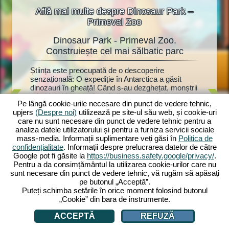
Află mai multe despre Dinosaur Park –
Primeval Zoo
Dinosaur Park - Primeval Zoo.
Dino
oo
Construiește cel mai sălbatic parc
at!
Știința este preocupată de o descoperire
Dinozauri
ște o
senzațională: O expediție în Antarctica a găsit
fanilor d
torii vor
dinozauri în gheață! Când s-au dezghețat, monștrii
Dinosaur
uri.
primitivi chiar au prins viață - acum trebuie
parc pre
Park:
Pe lângă cookie-urile necesare din punct de vedere tehnic,
construit rapid un parc de dinozauri cu anexe
mulțime d
upjers
(Despre noi)
utilizează pe site-ul său web, și cookie-uri
adecvate. Cercetătorul Dr. Walter Müller vă ajută,
și jucări
în zoo.
care nu sunt necesare din punct de vedere tehnic pentru a
deoarece a bănuit întotdeauna că dinozaurii
anexele l
recum și
analiza datele utilizatorului și pentru a furniza servicii sociale
înghețați ar putea fi readuși la viață. Va afla și el
mulți viz
ază-le cu
mass-media. Informații suplimentare veți găsi în
Politica de
secretul soției sale dispărute? Începe acum
drăgălași
 Vei
confidențialitate
. Informații despre prelucrarea datelor de către
aventura ta preistorică cu Dinosaur Park: Primeval
devine at
 fi
Google pot fi găsite la
https://business.safety.google/privacy/
.
Zoo!
investi p
ți?
Pentru a da consimțământul la utilizarea cookie-urilor care nu
zoologică
sunt necesare din punct de vedere tehnic, vă rugăm să apăsați
pe butonul „Acceptă”.
Puteți schimba setările în orice moment folosind butonul
„Cookie” din bara de instrumente.
ACCEPTĂ
REFUZĂ