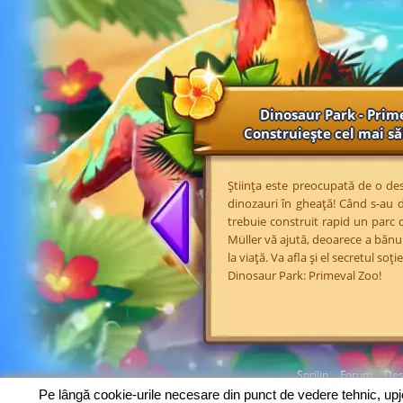
Dinosaur Park - Prim
Construiește cel mai să
Știința este preocupată de o des
dinozauri în gheață! Când s-au d
trebuie construit rapid un parc 
Müller vă ajută, deoarece a bănui
la viață. Va afla și el secretul s
Dinosaur Park: Primeval Zoo!
Sprijin
Forum
Des
Pe lângă cookie-urile necesare din punct de vedere tehnic, up