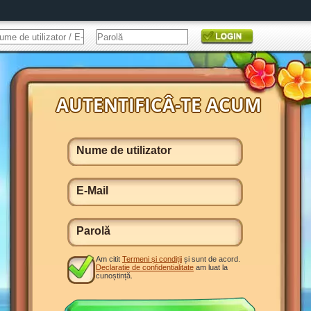
Am citit
Termeni și condiții
și sunt de acord.
Declaratie de confidentialitate
am luat la
cunoștință.