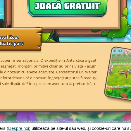
eval Zoo.
lbatic parc
coperire senzațională: O expediție în Antarctica a găsit
ezghețat, monștrii primitivi chiar au prins viață - acum
de dinozauri cu anexe adecvate. Cercetătorul Dr. Walter
t întotdeauna că dinozaurii înghețați ar putea fi readuși
oției sale dispărute? Începe acum aventura ta preistorică cu
pre noi
Politica de confidențialitate
Termeni și condiții
Upjers.com - Joacă 
jers
(Despre noi)
utilizează pe site-ul său web, și cookie-uri care nu 
Gestionarea cookie-urilor