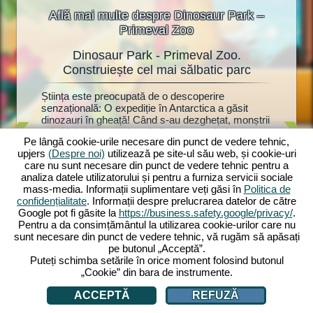
Află mai multe despre Dinosaur Park –
Primeval Zoo
Dinosaur Park - Primeval Zoo.
Dino
oo
Construiește cel mai sălbatic parc
at!
Știința este preocupată de o descoperire
Dinozauri
ște o
senzațională: O expediție în Antarctica a găsit
fanilor d
torii vor
dinozauri în gheață! Când s-au dezghețat, monștrii
Dinosaur
uri.
primitivi chiar au prins viață - acum trebuie
parc pre
Park:
Pe lângă cookie-urile necesare din punct de vedere tehnic,
construit rapid un parc de dinozauri cu anexe
mulțime d
upjers
(Despre noi)
utilizează pe site-ul său web, și cookie-uri
adecvate. Cercetătorul Dr. Walter Müller vă ajută,
și jucări
în zoo.
care nu sunt necesare din punct de vedere tehnic pentru a
deoarece a bănuit întotdeauna că dinozaurii
anexele l
recum și
analiza datele utilizatorului și pentru a furniza servicii sociale
înghețați ar putea fi readuși la viață. Va afla și el
mulți viz
ază-le cu
mass-media. Informații suplimentare veți găsi în
Politica de
secretul soției sale dispărute? Începe acum
drăgălași
 Vei
confidențialitate
. Informații despre prelucrarea datelor de către
aventura ta preistorică cu Dinosaur Park: Primeval
devine at
 fi
Google pot fi găsite la
https://business.safety.google/privacy/
.
Zoo!
investi p
ți?
Pentru a da consimțământul la utilizarea cookie-urilor care nu
zoologică
sunt necesare din punct de vedere tehnic, vă rugăm să apăsați
pe butonul „Acceptă”.
Puteți schimba setările în orice moment folosind butonul
„Cookie” din bara de instrumente.
ACCEPTĂ
REFUZĂ