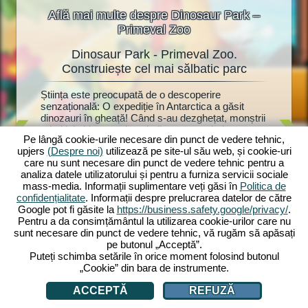
Află mai multe despre Dinosaur Park –
Primeval Zoo
Dinosaur Park - Primeval Zoo.
Dino
oo
Construiește cel mai sălbatic parc
at!
Știința este preocupată de o descoperire
Dinozauri
ște o
senzațională: O expediție în Antarctica a găsit
fanilor d
torii vor
dinozauri în gheață! Când s-au dezghețat, monștrii
Dinosaur
uri.
primitivi chiar au prins viață - acum trebuie
parc pre
Park:
Pe lângă cookie-urile necesare din punct de vedere tehnic,
construit rapid un parc de dinozauri cu anexe
mulțime d
upjers
(Despre noi)
utilizează pe site-ul său web, și cookie-uri
adecvate. Cercetătorul Dr. Walter Müller vă ajută,
și jucări
în zoo.
care nu sunt necesare din punct de vedere tehnic pentru a
deoarece a bănuit întotdeauna că dinozaurii
anexele l
recum și
analiza datele utilizatorului și pentru a furniza servicii sociale
înghețați ar putea fi readuși la viață. Va afla și el
mulți viz
ază-le cu
mass-media. Informații suplimentare veți găsi în
Politica de
secretul soției sale dispărute? Începe acum
drăgălași
 Vei
confidențialitate
. Informații despre prelucrarea datelor de către
aventura ta preistorică cu Dinosaur Park: Primeval
devine at
 fi
Google pot fi găsite la
https://business.safety.google/privacy/
.
Zoo!
investi p
ți?
Pentru a da consimțământul la utilizarea cookie-urilor care nu
zoologică
sunt necesare din punct de vedere tehnic, vă rugăm să apăsați
pe butonul „Acceptă”.
Puteți schimba setările în orice moment folosind butonul
„Cookie” din bara de instrumente.
ACCEPTĂ
REFUZĂ