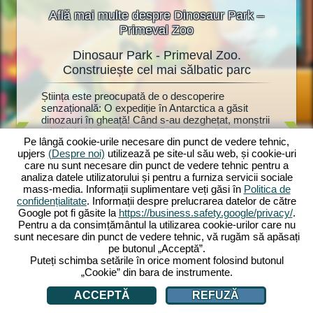
Află mai multe despre Dinosaur Park –
Primeval Zoo
Dinosaur Park - Primeval Zoo.
Dino
oo
Construiește cel mai sălbatic parc
at!
Știința este preocupată de o descoperire
Dinozauri
ște o
senzațională: O expediție în Antarctica a găsit
fanilor d
torii vor
dinozauri în gheață! Când s-au dezghețat, monștrii
Dinosaur
uri.
primitivi chiar au prins viață - acum trebuie
parc pre
Park:
Pe lângă cookie-urile necesare din punct de vedere tehnic,
construit rapid un parc de dinozauri cu anexe
mulțime d
upjers
(Despre noi)
utilizează pe site-ul său web, și cookie-uri
adecvate. Cercetătorul Dr. Walter Müller vă ajută,
și jucări
în zoo.
care nu sunt necesare din punct de vedere tehnic pentru a
deoarece a bănuit întotdeauna că dinozaurii
anexele l
recum și
analiza datele utilizatorului și pentru a furniza servicii sociale
înghețați ar putea fi readuși la viață. Va afla și el
mulți viz
ază-le cu
mass-media. Informații suplimentare veți găsi în
Politica de
secretul soției sale dispărute? Începe acum
drăgălași
 Vei
confidențialitate
. Informații despre prelucrarea datelor de către
aventura ta preistorică cu Dinosaur Park: Primeval
devine at
 fi
Google pot fi găsite la
https://business.safety.google/privacy/
.
Zoo!
investi p
ți?
Pentru a da consimțământul la utilizarea cookie-urilor care nu
zoologică
sunt necesare din punct de vedere tehnic, vă rugăm să apăsați
pe butonul „Acceptă”.
Puteți schimba setările în orice moment folosind butonul
„Cookie” din bara de instrumente.
ACCEPTĂ
REFUZĂ