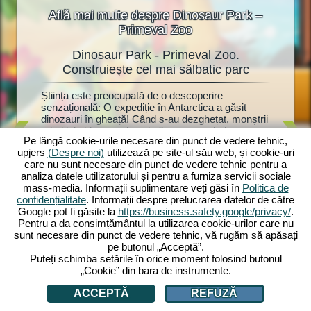
Află mai multe despre Dinosaur Park –
Primeval Zoo
Dinosaur Park - Primeval Zoo.
Dino
oo
Construiește cel mai sălbatic parc
at!
Știința este preocupată de o descoperire
Dinozauri
ște o
senzațională: O expediție în Antarctica a găsit
fanilor d
torii vor
dinozauri în gheață! Când s-au dezghețat, monștrii
Dinosaur
uri.
primitivi chiar au prins viață - acum trebuie
parc pre
Park:
Pe lângă cookie-urile necesare din punct de vedere tehnic,
construit rapid un parc de dinozauri cu anexe
mulțime d
upjers
(Despre noi)
utilizează pe site-ul său web, și cookie-uri
adecvate. Cercetătorul Dr. Walter Müller vă ajută,
și jucări
în zoo.
care nu sunt necesare din punct de vedere tehnic pentru a
deoarece a bănuit întotdeauna că dinozaurii
anexele l
recum și
analiza datele utilizatorului și pentru a furniza servicii sociale
înghețați ar putea fi readuși la viață. Va afla și el
mulți viz
ază-le cu
mass-media. Informații suplimentare veți găsi în
Politica de
secretul soției sale dispărute? Începe acum
drăgălași
 Vei
confidențialitate
. Informații despre prelucrarea datelor de către
aventura ta preistorică cu Dinosaur Park: Primeval
devine at
 fi
Google pot fi găsite la
https://business.safety.google/privacy/
.
Zoo!
investi p
ți?
Pentru a da consimțământul la utilizarea cookie-urilor care nu
zoologică
sunt necesare din punct de vedere tehnic, vă rugăm să apăsați
pe butonul „Acceptă”.
Puteți schimba setările în orice moment folosind butonul
„Cookie” din bara de instrumente.
ACCEPTĂ
REFUZĂ