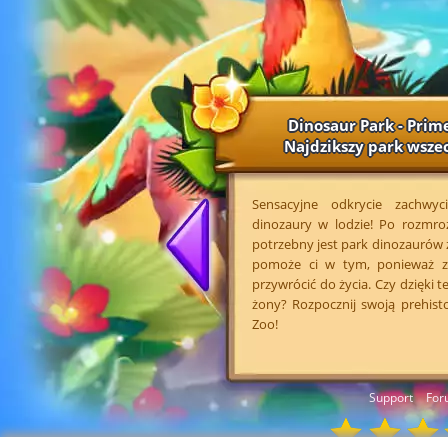
Dinosaur Park - Prim
Najdzikszy park wsze
Sensacyjne odkrycie zachwyc
dinozaury w lodzie! Po rozmro
potrzebny jest park dinozaurów
pomoże ci w tym, ponieważ z
przywrócić do życia. Czy dzięki 
żony? Rozpocznij swoją prehist
Zoo!
Support
For