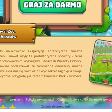
eval Zoo.
chczasów
iło naukowców: Ekspedycja antarktyczna znalazła
żeniu nawet ożyły te prehistoryczne potwory - teraz
 z odpowiednimi wybiegami. Badacz dr Walenty Cichocki
awsze podejrzewał, że zamrożone dinozaury można
temu uda mu się również odkryć sekret zaginięcia swojej
oryczną przygodę już teraz z Dinosaur Park - Primeval
um
Impressum
Polityka prywatności
OWH
Upjers.com - Darmowe gry pr
Zarządzaj ciasteczkami