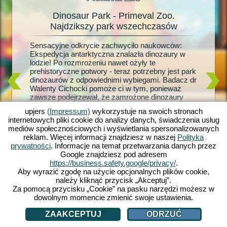
Dinosaur Park - Primeval Zoo.
Dinosa
oo
Najdzikszy park wszechczasów
ur!
Sensacyjne odkrycie zachwyciło naukowców:
Żywe din
aj
Ekspedycja antarktyczna znalazła dinozaury w
marzenie
e goście
lodzie! Po rozmrożeniu nawet ożyły te
Dinosaur
aurów.
prehistoryczne potwory - teraz potrzebny jest park
prehisto
zięki
dinozaurów z odpowiednimi wybiegami. Badacz dr
brontoza
m nowym
Walenty Cichocki pomoże ci w tym, ponieważ
Twoje za
cej
zawsze podejrzewał, że zamrożone dinozaury
sprzęt d
 i leśne
można przywrócić do życia. Czy dzięki temu uda
czystośc
iegi dla
upjers
(Impressum)
wykorzystuje na swoich stronach
mu się również odkryć sekret zaginięcia swojej
malucho
ryta i
internetowych pliki cookie do analizy danych, świadczenia usług
żony? Rozpocznij swoją prehistoryczną przygodę
więcej g
wy i
mediów społecznościowych i wyświetlania spersonalizowanych
już teraz z Dinosaur Park - Primeval Zoo!
stanie s
rów. Na
reklam. Więcej informacji znajdziesz w naszej
Polityka
a swój 
prywatności
. Informacje na temat przetwarzania danych przez
dinozaur
Google znajdziesz pod adresem
Ciebie!
https://business.safety.google/privacy/
.
Aby wyrazić zgodę na użycie opcjonalnych plików cookie,
należy kliknąć przycisk „Akceptuj”.
Za pomocą przycisku „Cookie” na pasku narzędzi możesz w
dowolnym momencie zmienić swoje ustawienia.
ZAAKCEPTUJ
ODRZUĆ