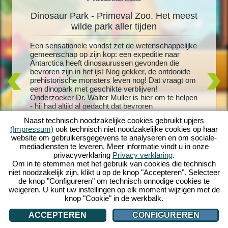
Dinosaur Park - Primeval Zoo. Het meest
Din
oo
wilde park aller tijden
rus!
Een sensationele vondst zet de wetenschappelijke
Levende 
schattige
gemeenschap op zijn kop: een expeditie naar
grootste
 je
Antarctica heeft dinosaurussen gevonden die
uitgekom
en meer
bevroren zijn in het ijs! Nog gekker, de ontdooide
en creëe
 nieuw
prehistorische monsters leven nog! Dat vraagt om
met T-Re
or je
een dinopark met geschikte verblijven!
dinosaur
os- en
Onderzoeker Dr. Walter Muller is hier om te helpen
speeltoes
ussen en
- hij had altijd al gedacht dat bevroren
verblijve
nheid aan
dinosaurussen weer tot leven konden worden
dinosaur
versteld
Naast technisch noodzakelijke cookies gebruikt upjers
gewekt. Maar zal hij er ook achter komen wat er
bezoeker
ino-wereld
(Impressum)
ook technisch niet noodzakelijke cookies op haar
met zijn vermiste vrouw is gebeurd? Stort je in een
dinosaur
website om gebruikersgegevens te analyseren en om sociale-
wild prehistorisch avontuur met Dinosaur Park -
ultieme 
mediadiensten te leveren. Meer informatie vindt u in onze
Primeval Zoo!
om te in
privacyverklaring
Privacy verklaring
.
eigen di
Om in te stemmen met het gebruik van cookies die technisch
niet noodzakelijk zijn, klikt u op de knop "Accepteren". Selecteer
de knop "Configureren" om technisch onnodige cookies te
weigeren. U kunt uw instellingen op elk moment wijzigen met de
knop "Cookie" in de werkbalk.
ACCEPTEREN
CONFIGUREREN