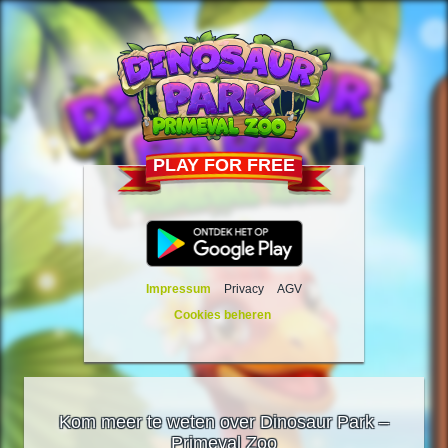
PLAY FOR FREE
Impressum
Privacy
AGV
Cookies beheren
Kom meer te weten over Dinosaur Park –
Primeval Zoo