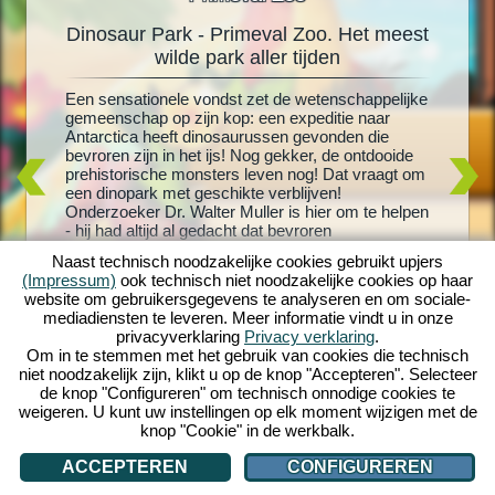
Dinosaur Park - Primeval Zoo. Het meest
Din
oo
wilde park aller tijden
rus!
Een sensationele vondst zet de wetenschappelijke
Levende 
schattige
gemeenschap op zijn kop: een expeditie naar
grootste
 je
Antarctica heeft dinosaurussen gevonden die
uitgekom
en meer
bevroren zijn in het ijs! Nog gekker, de ontdooide
en creëe
 nieuw
prehistorische monsters leven nog! Dat vraagt om
met T-Re
or je
een dinopark met geschikte verblijven!
dinosaur
os- en
Onderzoeker Dr. Walter Muller is hier om te helpen
speeltoes
ussen en
- hij had altijd al gedacht dat bevroren
verblijve
nheid aan
dinosaurussen weer tot leven konden worden
dinosaur
versteld
Naast technisch noodzakelijke cookies gebruikt upjers
gewekt. Maar zal hij er ook achter komen wat er
bezoeker
ino-wereld
(Impressum)
ook technisch niet noodzakelijke cookies op haar
met zijn vermiste vrouw is gebeurd? Stort je in een
dinosaur
website om gebruikersgegevens te analyseren en om sociale-
wild prehistorisch avontuur met Dinosaur Park -
ultieme 
mediadiensten te leveren. Meer informatie vindt u in onze
Primeval Zoo!
om te in
privacyverklaring
Privacy verklaring
.
eigen di
Om in te stemmen met het gebruik van cookies die technisch
niet noodzakelijk zijn, klikt u op de knop "Accepteren". Selecteer
de knop "Configureren" om technisch onnodige cookies te
weigeren. U kunt uw instellingen op elk moment wijzigen met de
knop "Cookie" in de werkbalk.
ACCEPTEREN
CONFIGUREREN