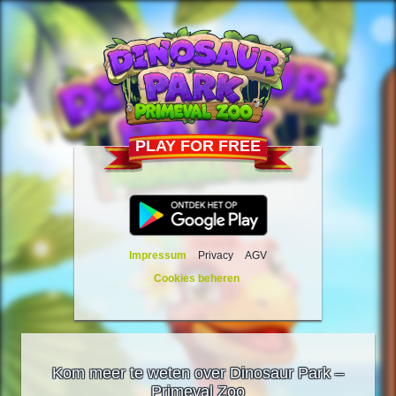
PLAY FOR FREE
Impressum
Privacy
AGV
Cookies beheren
Kom meer te weten over Dinosaur Park –
Primeval Zoo