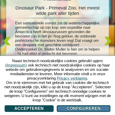
Dinosaur Park - Primeval Zoo. Het meest
Din
oo
wilde park aller tijden
rus!
Een sensationele vondst zet de wetenschappelijke
Levende 
schattige
gemeenschap op zijn kop: een expeditie naar
grootste
 je
Antarctica heeft dinosaurussen gevonden die
uitgekom
en meer
bevroren zijn in het ijs! Nog gekker, de ontdooide
en creëe
 nieuw
prehistorische monsters leven nog! Dat vraagt om
met T-Re
or je
een dinopark met geschikte verblijven!
dinosaur
os- en
Onderzoeker Dr. Walter Muller is hier om te helpen
speeltoes
ussen en
- hij had altijd al gedacht dat bevroren
verblijve
nheid aan
dinosaurussen weer tot leven konden worden
dinosaur
versteld
Naast technisch noodzakelijke cookies gebruikt upjers
gewekt. Maar zal hij er ook achter komen wat er
bezoeker
ino-wereld
(Impressum)
ook technisch niet noodzakelijke cookies op haar
met zijn vermiste vrouw is gebeurd? Stort je in een
dinosaur
website om gebruikersgegevens te analyseren en om sociale-
wild prehistorisch avontuur met Dinosaur Park -
ultieme 
mediadiensten te leveren. Meer informatie vindt u in onze
Primeval Zoo!
om te in
privacyverklaring
Privacy verklaring
.
eigen di
Om in te stemmen met het gebruik van cookies die technisch
niet noodzakelijk zijn, klikt u op de knop "Accepteren". Selecteer
de knop "Configureren" om technisch onnodige cookies te
weigeren. U kunt uw instellingen op elk moment wijzigen met de
knop "Cookie" in de werkbalk.
ACCEPTEREN
CONFIGUREREN