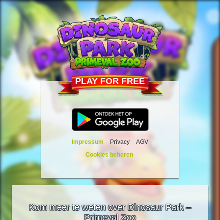
PLAY FOR FREE
Impressum
Privacy
AGV
Cookies beheren
Kom meer te weten over Dinosaur Park –
Primeval Zoo