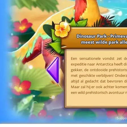
Dinosaur Park - Primeva
meest wilde park alle
Een sensationele vondst zet d
expeditie naar Antarctica heeft d
gekker, de ontdooide prehistor
met geschikte verblijven! Onderz
altijd al gedacht dat bevroren
Maar zal hij er ook achter komen
een wild prehistorisch avontuur 
Suppo