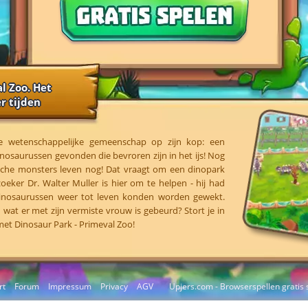
l Zoo. Het
r tijden
e wetenschappelijke gemeenschap op zijn kop: een
inosaurussen gevonden die bevroren zijn in het ijs! Nog
ische monsters leven nog! Dat vraagt om een dinopark
oeker Dr. Walter Muller is hier om te helpen - hij had
 dinosaurussen weer tot leven konden worden gewekt.
 wat er met zijn vermiste vrouw is gebeurd? Stort je in
met Dinosaur Park - Primeval Zoo!
rt
Forum
Impressum
Privacy
AGV
Upjers.com - Browserspellen gratis 
Cookies beheren