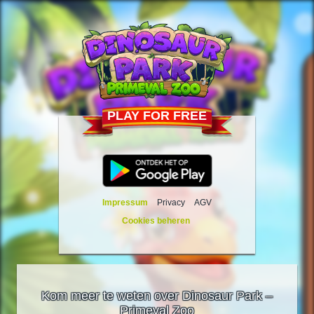
PLAY FOR FREE
Impressum
Privacy
AGV
Cookies beheren
Kom meer te weten over Dinosaur Park –
Primeval Zoo