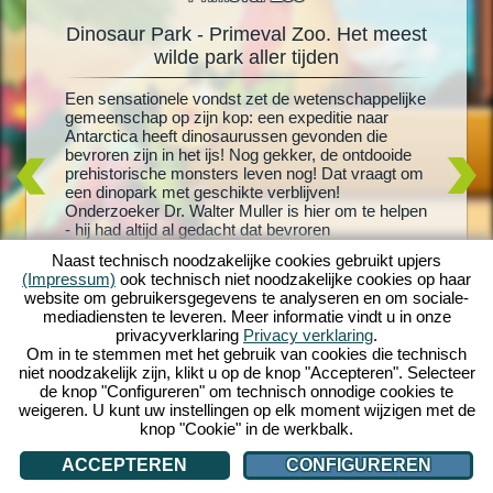
Dinosaur Park - Primeval Zoo. Het meest
Din
oo
wilde park aller tijden
rus!
Een sensationele vondst zet de wetenschappelijke
Levende 
schattige
gemeenschap op zijn kop: een expeditie naar
grootste
 je
Antarctica heeft dinosaurussen gevonden die
uitgekom
en meer
bevroren zijn in het ijs! Nog gekker, de ontdooide
en creëe
 nieuw
prehistorische monsters leven nog! Dat vraagt om
met T-Re
or je
een dinopark met geschikte verblijven!
dinosaur
os- en
Onderzoeker Dr. Walter Muller is hier om te helpen
speeltoes
ussen en
- hij had altijd al gedacht dat bevroren
verblijve
nheid aan
dinosaurussen weer tot leven konden worden
dinosaur
versteld
Naast technisch noodzakelijke cookies gebruikt upjers
gewekt. Maar zal hij er ook achter komen wat er
bezoeker
ino-wereld
(Impressum)
ook technisch niet noodzakelijke cookies op haar
met zijn vermiste vrouw is gebeurd? Stort je in een
dinosaur
website om gebruikersgegevens te analyseren en om sociale-
wild prehistorisch avontuur met Dinosaur Park -
ultieme 
mediadiensten te leveren. Meer informatie vindt u in onze
Primeval Zoo!
om te in
privacyverklaring
Privacy verklaring
.
eigen di
Om in te stemmen met het gebruik van cookies die technisch
niet noodzakelijk zijn, klikt u op de knop "Accepteren". Selecteer
de knop "Configureren" om technisch onnodige cookies te
weigeren. U kunt uw instellingen op elk moment wijzigen met de
knop "Cookie" in de werkbalk.
ACCEPTEREN
CONFIGUREREN