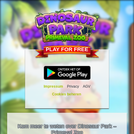
PLAY FOR FREE
Impressum
Privacy
AGV
Cookies beheren
Kom meer te weten over Dinosaur Park –
Primeval Zoo