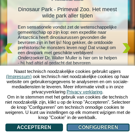
Dinosaur Park - Primeval Zoo. Het meest
Din
oo
wilde park aller tijden
rus!
Een sensationele vondst zet de wetenschappelijke
Levende 
schattige
gemeenschap op zijn kop: een expeditie naar
grootste
 je
Antarctica heeft dinosaurussen gevonden die
uitgekom
en meer
bevroren zijn in het ijs! Nog gekker, de ontdooide
en creëe
 nieuw
prehistorische monsters leven nog! Dat vraagt om
met T-Re
or je
een dinopark met geschikte verblijven!
dinosaur
os- en
Onderzoeker Dr. Walter Muller is hier om te helpen
speeltoes
ussen en
- hij had altijd al gedacht dat bevroren
verblijve
nheid aan
dinosaurussen weer tot leven konden worden
dinosaur
versteld
Naast technisch noodzakelijke cookies gebruikt upjers
gewekt. Maar zal hij er ook achter komen wat er
bezoeker
ino-wereld
(Impressum)
ook technisch niet noodzakelijke cookies op haar
met zijn vermiste vrouw is gebeurd? Stort je in een
dinosaur
website om gebruikersgegevens te analyseren en om sociale-
wild prehistorisch avontuur met Dinosaur Park -
ultieme 
mediadiensten te leveren. Meer informatie vindt u in onze
Primeval Zoo!
om te in
privacyverklaring
Privacy verklaring
.
eigen di
Om in te stemmen met het gebruik van cookies die technisch
niet noodzakelijk zijn, klikt u op de knop "Accepteren". Selecteer
de knop "Configureren" om technisch onnodige cookies te
weigeren. U kunt uw instellingen op elk moment wijzigen met de
knop "Cookie" in de werkbalk.
ACCEPTEREN
CONFIGUREREN