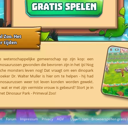
l Zoo. Het
r tijden
e wetenschappelijke gemeenschap op zijn kop: een
inosaurussen gevonden die bevroren zijn in het ijs! Nog
ische monsters leven nog! Dat vraagt om een dinopark
oeker Dr. Walter Muller is hier om te helpen - hij had
 dinosaurussen weer tot leven konden worden gewekt.
 wat er met zijn vermiste vrouw is gebeurd? Stort je in
met Dinosaur Park - Primeval Zoo!
rt
Forum
Impressum
Privacy
AGV
Upjers.com - Browserspellen gratis 
Cookies beheren