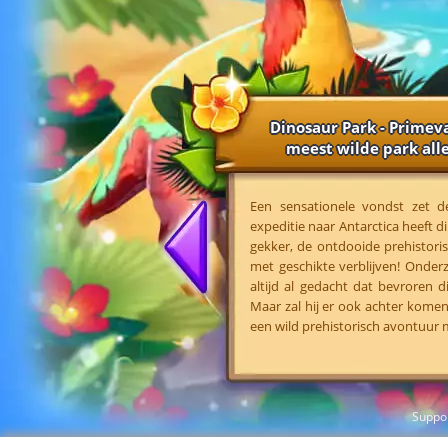
Dinosaur Park - Primeva
meest wilde park alle
Een sensationele vondst zet d
expeditie naar Antarctica heeft d
gekker, de ontdooide prehistor
met geschikte verblijven! Onderz
altijd al gedacht dat bevroren
Maar zal hij er ook achter komen
een wild prehistorisch avontuur 
Suppo