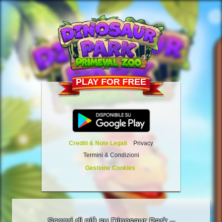
PLAY FOR FREE
Crediti & Note Legali
Privacy
Termini & Condizioni
Gestione Cookies
Scopri di più su Dinosaur Park –