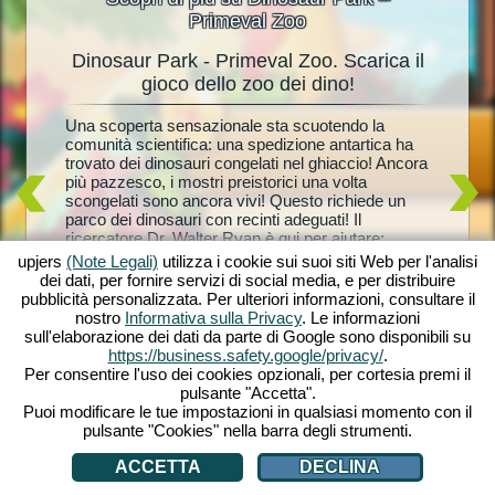
Primeval Zoo
Dinosaur Park - Primeval Zoo. Scarica il
Dinosa
oo
gioco dello zoo dei dino!
cire? Un
Una scoperta sensazionale sta scuotendo la
Dinosauri
into
comunità scientifica: una spedizione antartica ha
ogni appa
trovato dei dinosauri congelati nel ghiaccio! Ancora
Gioca a 
osauri!
più pazzesco, i mostri preistorici una volta
parco pr
 Park –
scongelati sono ancora vivi! Questo richiede un
& Co.! L
i in
parco dei dinosauri con recinti adeguati! Il
riforniti 
r il tuo
ricercatore Dr. Walter Ryan è qui per aiutare:
assicuran
opicali
aveva sempre sospettato che i dinosauri congelati
Se riusci
 una
upjers
(Note Legali)
utilizza i cookie sui suoi siti Web per l'analisi
potessero essere risvegliati alla vita. Ma scoprirà
attirare 
oli.
dei dati, per fornire servizi di social media, e per distribuire
anche cosa è successo alla moglie scomparsa?
di dinosa
e possa
pubblicità personalizzata. Per ulteriori informazioni, consultare il
Lanciati in una selvaggia avventura preistorica con
l’attrazi
nostro
Informativa sulla Privacy
. Le informazioni
Dinosaur Park – Primeval Zoo!
utilizzare
sull'elaborazione dei dati da parte di Google sono disponibili su
tuo parco
https://business.safety.google/privacy/
.
Per consentire l'uso dei cookies opzionali, per cortesia premi il
pulsante "Accetta".
Puoi modificare le tue impostazioni in qualsiasi momento con il
pulsante "Cookies" nella barra degli strumenti.
ACCETTA
DECLINA