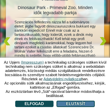
Dinosaur Park - Primeval Zoo. Minden
Dinos
oo
idők legvadabb parkja
 benne?
Szenzációs felfedezés rázza fel a tudományos
Mi a din
dinócsibe
életet: jégbe fagyott dinoszauruszokra bukkant egy
álma? Há
 karámot
sarkköri expedíció! Ennél már csak az a
Park – P
kis
fantasztikusabb, hogy kiderült, ezek a dinók még
és te irá
élnek és felolvaszthatók! Kell tehát egy profi
Brontosa
oo
dinópark megfelelő karámokkal, hogy legyen hol
feladat 
d! Ahogy
tartani ezeket a csodás állatokat! Szerencsére Dr.
viseld, e
e,
Molnár Valter felkészült erre a feladatra, hiszen ő
gondosko
mindig is sejtette, hogy előbb-utóbb feltámasztható
Ha még s
tagos,
dinoszauruszokra bukkan az emberiség. De vajon
meg se t
ban, s
Az Upjers
(Impresszum)
a technikailag szükséges sütiken kívül
azt is sikerül kiderítenie, hogy mi történt a
te dinóp
at,
technikailag nem szükséges sütiket is alkalmaz a weboldalain
feleségével, akinek nyoma veszett egy
dinópark
menyire
adatelemzés, közösségi médiás szolgáltatások rendelkezésre
expedíción? Járj utána magad, nyisd meg máris a
e vársz
bocsátása és személyre szabott hirdetésmegjelenítés céljából.
saját prehisztorikus dinóparkodat a Dinosaur Park
Részletek az
Adatvédelmi nyilatkozat
ban.
– Primeval Zoo játékban!
Az opcionális sütik alkalmazásának engedélyezéséhez, kérjük,
kattintson az „Elfogad“-gombra.
Az eszköztárban lévő „Süti“-opcióval bármikor módosíthatja a
beállításait.
ELFOGAD
ELUTASÍT