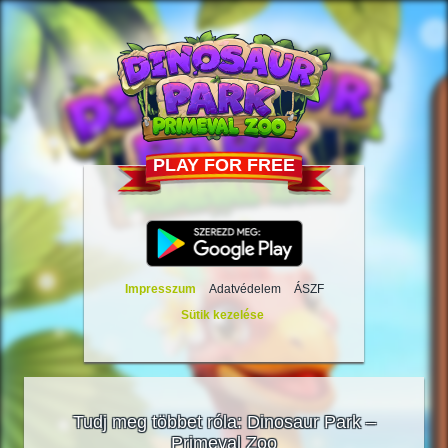
PLAY FOR FREE
Impresszum
Adatvédelem
ÁSZF
Sütik kezelése
Tudj meg többet róla: Dinosaur Park –
Primeval Zoo