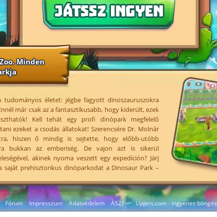
 Zoo. Minden
arkja
 a tudományos életet: jégbe fagyott dinoszauruszokra
nnél már csak az a fantasztikusabb, hogy kiderült, ezek
szthatók! Kell tehát egy profi dinópark megfelelő
tani ezeket a csodás állatokat! Szerencsére Dr. Molnár
atra, hiszen ő mindig is sejtette, hogy előbb-utóbb
kra bukkan az emberiség. De vajon azt is sikerül
feleségével, akinek nyoma veszett egy expedíción? Járj
 saját prehisztorikus dinóparkodat a Dinosaur Park –
Fórum
Impresszum
Adatvédelem
ÁSZF
Upjers.com - ingyenes böngés