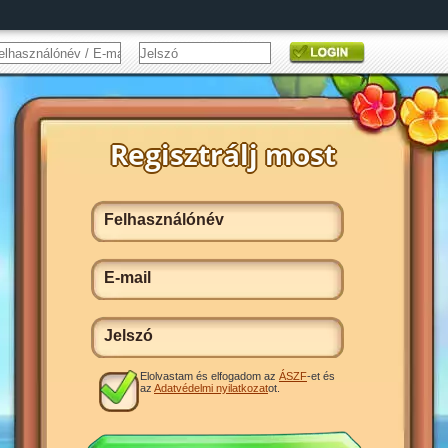
Elolvastam és elfogadom az
ÁSZF
-et és
az
Adatvédelmi nyilatkozat
ot.