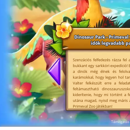
Dinosaur Park - Primeval
idők legvadabb p
Szenzációs felfedezés rázza fel
bukkant egy sarkköri expedíció! E
a dinók még élnek és felolva
karámokkal, hogy legyen hol tar
Valter felkészült erre a felad
feltámasztható dinoszauruszo
kiderítenie, hogy mi történt a 
utána magad, nyisd meg máris a
Primeval Zoo játékban!
Támogatás