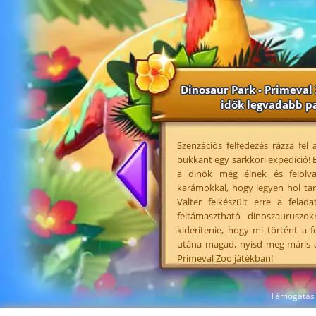
Dinosaur Park - Primeval
idők legvadabb p
Szenzációs felfedezés rázza fel
bukkant egy sarkköri expedíció! E
a dinók még élnek és felolva
karámokkal, hogy legyen hol tar
Valter felkészült erre a felad
feltámasztható dinoszauruszo
kiderítenie, hogy mi történt a 
utána magad, nyisd meg máris a
Primeval Zoo játékban!
Támogatás