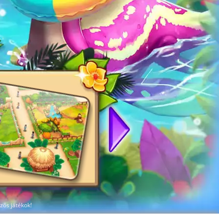
Dinosaur Park - Primeval Zoo
tarka dinóparkod
Mi a dinoszauruszok szerelmeseinek 
Dinosaur Park – Primeval Zoo játékban
T.rexet, Brontosaurust, és sok más i
mindig jó gondját viseld, etesd őket, 
tiszta legyen a karámjuk. Ha még szap
majd állítani a vendégek áradatát, a
dinóparkod már csak rád vár!
zős játékok!