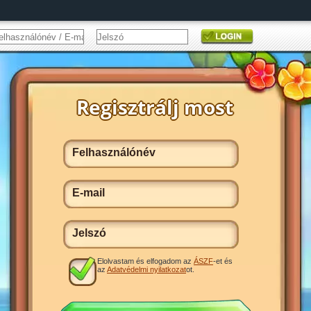
Elolvastam és elfogadom az
ÁSZF
-et és
az
Adatvédelmi nyilatkozat
ot.