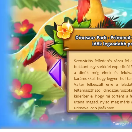
Dinosaur Park - Primeval
idők legvadabb p
Szenzációs felfedezés rázza fel
bukkant egy sarkköri expedíció! E
a dinók még élnek és felolva
karámokkal, hogy legyen hol tar
Valter felkészült erre a felad
feltámasztható dinoszauruszo
kiderítenie, hogy mi történt a 
utána magad, nyisd meg máris a
Primeval Zoo játékban!
Támogatás