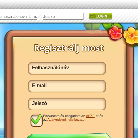
Elolvastam és elfogadom az
ÁSZF
-et és
az
Adatvédelmi nyilatkozat
ot.