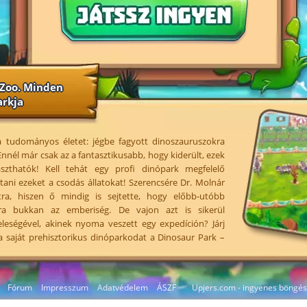
 Zoo. Minden
arkja
 a tudományos életet: jégbe fagyott dinoszauruszokra
nnél már csak az a fantasztikusabb, hogy kiderült, ezek
szthatók! Kell tehát egy profi dinópark megfelelő
tani ezeket a csodás állatokat! Szerencsére Dr. Molnár
atra, hiszen ő mindig is sejtette, hogy előbb-utóbb
kra bukkan az emberiség. De vajon azt is sikerül
feleségével, akinek nyoma veszett egy expedíción? Járj
 saját prehisztorikus dinóparkodat a Dinosaur Park –
Fórum
Impresszum
Adatvédelem
ÁSZF
Upjers.com - ingyenes böngés