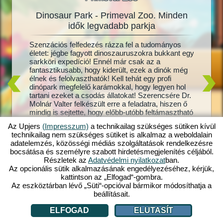
Dinosaur Park - Primeval Zoo. Minden
Dinos
oo
idők legvadabb parkja
 benne?
Szenzációs felfedezés rázza fel a tudományos
Mi a din
dinócsibe
életet: jégbe fagyott dinoszauruszokra bukkant egy
álma? Há
 karámot
sarkköri expedíció! Ennél már csak az a
Park – P
kis
fantasztikusabb, hogy kiderült, ezek a dinók még
és te irá
élnek és felolvaszthatók! Kell tehát egy profi
Brontosa
oo
dinópark megfelelő karámokkal, hogy legyen hol
feladat 
d! Ahogy
tartani ezeket a csodás állatokat! Szerencsére Dr.
viseld, e
e,
Molnár Valter felkészült erre a feladatra, hiszen ő
gondosko
mindig is sejtette, hogy előbb-utóbb feltámasztható
Ha még s
tagos,
dinoszauruszokra bukkan az emberiség. De vajon
meg se t
ban, s
Az Upjers
(Impresszum)
a technikailag szükséges sütiken kívül
azt is sikerül kiderítenie, hogy mi történt a
te dinóp
at,
technikailag nem szükséges sütiket is alkalmaz a weboldalain
feleségével, akinek nyoma veszett egy
dinópark
menyire
adatelemzés, közösségi médiás szolgáltatások rendelkezésre
expedíción? Járj utána magad, nyisd meg máris a
e vársz
bocsátása és személyre szabott hirdetésmegjelenítés céljából.
saját prehisztorikus dinóparkodat a Dinosaur Park
Részletek az
Adatvédelmi nyilatkozat
ban.
– Primeval Zoo játékban!
Az opcionális sütik alkalmazásának engedélyezéséhez, kérjük,
kattintson az „Elfogad“-gombra.
Az eszköztárban lévő „Süti“-opcióval bármikor módosíthatja a
beállításait.
ELFOGAD
ELUTASÍT