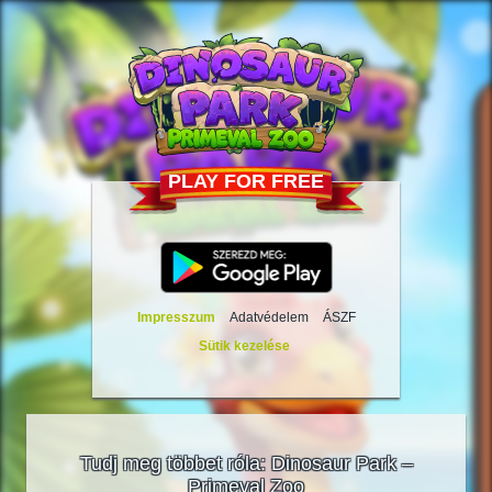
PLAY FOR FREE
Impresszum
Adatvédelem
ÁSZF
Sütik kezelése
Tudj meg többet róla: Dinosaur Park –
Primeval Zoo