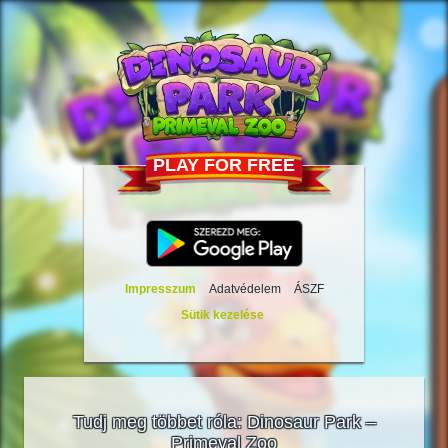
PLAY FOR FREE
Impresszum
Adatvédelem
ÁSZF
Sütik kezelése
Tudj meg többet róla: Dinosaur Park –
Primeval Zoo