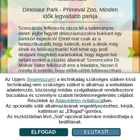
Dinosaur Park - Primeval Zoo. Minden
Dinos
oo
idők legvadabb parkja
 benne?
Szenzációs felfedezés rázza fel a tudományos
Mi a din
dinócsibe
életet: jégbe fagyott dinoszauruszokra bukkant egy
álma? Há
 karámot
sarkköri expedíció! Ennél már csak az a
Park – P
kis
fantasztikusabb, hogy kiderült, ezek a dinók még
és te irá
élnek és felolvaszthatók! Kell tehát egy profi
Brontosa
oo
dinópark megfelelő karámokkal, hogy legyen hol
feladat 
d! Ahogy
tartani ezeket a csodás állatokat! Szerencsére Dr.
viseld, e
e,
Molnár Valter felkészült erre a feladatra, hiszen ő
gondosko
mindig is sejtette, hogy előbb-utóbb feltámasztható
Ha még s
tagos,
dinoszauruszokra bukkan az emberiség. De vajon
meg se t
ban, s
Az Upjers
(Impresszum)
a technikailag szükséges sütiken kívül
azt is sikerül kiderítenie, hogy mi történt a
te dinóp
at,
technikailag nem szükséges sütiket is alkalmaz a weboldalain
feleségével, akinek nyoma veszett egy
dinópark
menyire
adatelemzés, közösségi médiás szolgáltatások rendelkezésre
expedíción? Járj utána magad, nyisd meg máris a
e vársz
bocsátása és személyre szabott hirdetésmegjelenítés céljából.
saját prehisztorikus dinóparkodat a Dinosaur Park
Részletek az
Adatvédelmi nyilatkozat
ban.
– Primeval Zoo játékban!
Az opcionális sütik alkalmazásának engedélyezéséhez, kérjük,
kattintson az „Elfogad“-gombra.
Az eszköztárban lévő „Süti“-opcióval bármikor módosíthatja a
beállításait.
ELFOGAD
ELUTASÍT