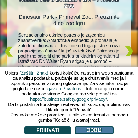
Zoo
Dinosaur Park - Primeval Zoo. Preuzmite
D
oo
dino zoo igru
r! Brzo,
Senzacionalno otkriće potreslo je zajednicu
Živi dino
doljive
znanstvenika: Antarktička ekspedicija pronašla je
dinosaur
rk
zaleđene dinosaure! Još luđe od toga je što su ova
Zaigrajte
 Dinosaur
prapovijesna čudovišta još uvijek živa! Potrebno je
vlastiti 
razinom
pod hitno otvoriti dino park s prikladnim ogradama!
Brontosa
životinja
Istraživač Dr. Walter Ryan stigao je u pomoć –
Održati d
pe za
oduvijek je vjerovao da se zaleđeni dinosauri mogu
održavat
m
vratiti u život. Ali hoće li ikada saznati što se
dinosaure
 ćete se
Upjers
(Zaštitni Znak)
koristi kolačiće na svojim web stranicama
dogodilo s njegovom ženom koja je davno
pomoć ml
et! Što
za analizu podataka, pružanje usluga društvenih medija i
nestala? Uskočite u divlju, pretpovijesnu avanturu
učiniti 
isporuku personaliziranog oglašavanja. Za više informacija
s Dinosaur Park – Primeval Zoo!
nabavku 
pogledajte našu
Izjava o Privatnosti
. Informacije o obradi
vas čeka
podataka od strane Googlea možete pronaći na
https://business.safety.google/privacy/
.
Da bi pristali na korištenje neobaveznih kolačića, molimo vas
kliknite gumb "Prihvati".
Postavke možete promijeniti u bilo kojem trenutku pomoću
gumba "Kolačić" u alatnoj traci.
PRIHVATI
ODBIJ