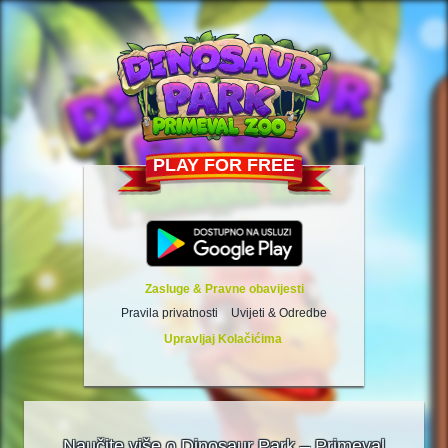
PLAY FOR FREE
Zasluge & Pravne obavijesti
Pravila privatnosti
Uvijeti & Odredbe
Upravljaj Kolačićima
Naučite više o Dinosaur Park – Primeval