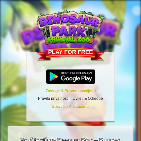
PLAY FOR FREE
Zasluge & Pravne obavijesti
Pravila privatnosti
Uvijeti & Odredbe
Upravljaj Kolačićima
Naučite više o Dinosaur Park – Primeval