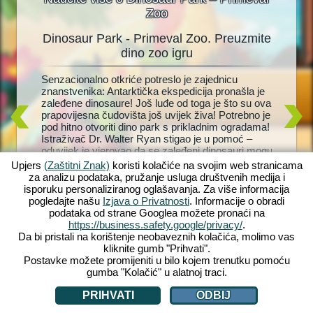
Zoo
Dinosaur Park - Primeval Zoo. Preuzmite
D
oo
dino zoo igru
r! Brzo,
Senzacionalno otkriće potreslo je zajednicu
Živi dino
doljive
znanstvenika: Antarktička ekspedicija pronašla je
dinosaur
rk
zaleđene dinosaure! Još luđe od toga je što su ova
Zaigrajte
 Dinosaur
prapovijesna čudovišta još uvijek živa! Potrebno je
vlastiti 
razinom
pod hitno otvoriti dino park s prikladnim ogradama!
Brontosa
životinja
Istraživač Dr. Walter Ryan stigao je u pomoć –
Održati d
pe za
oduvijek je vjerovao da se zaleđeni dinosauri mogu
održavat
m
vratiti u život. Ali hoće li ikada saznati što se
dinosaure
 ćete se
Upjers
(Zaštitni Znak)
koristi kolačiće na svojim web stranicama
dogodilo s njegovom ženom koja je davno
pomoć ml
et! Što
za analizu podataka, pružanje usluga društvenih medija i
nestala? Uskočite u divlju, pretpovijesnu avanturu
učiniti 
isporuku personaliziranog oglašavanja. Za više informacija
s Dinosaur Park – Primeval Zoo!
nabavku 
pogledajte našu
Izjava o Privatnosti
. Informacije o obradi
vas čeka
podataka od strane Googlea možete pronaći na
https://business.safety.google/privacy/
.
Da bi pristali na korištenje neobaveznih kolačića, molimo vas
kliknite gumb "Prihvati".
Postavke možete promijeniti u bilo kojem trenutku pomoću
gumba "Kolačić" u alatnoj traci.
PRIHVATI
ODBIJ