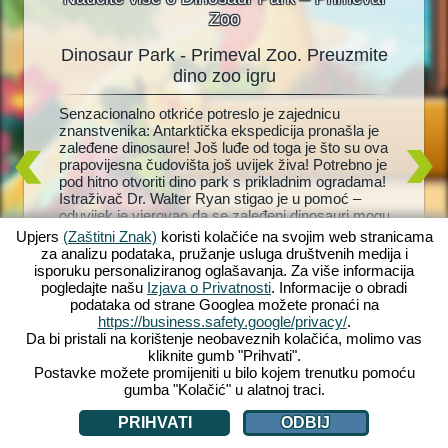
Zoo
Dinosaur Park - Primeval Zoo. Preuzmite
D
oo
dino zoo igru
r! Brzo,
Senzacionalno otkriće potreslo je zajednicu
Živi dino
doljive
znanstvenika: Antarktička ekspedicija pronašla je
dinosaur
rk
zaleđene dinosaure! Još luđe od toga je što su ova
Zaigrajte
 Dinosaur
prapovijesna čudovišta još uvijek živa! Potrebno je
vlastiti 
razinom
pod hitno otvoriti dino park s prikladnim ogradama!
Brontosa
životinja
Istraživač Dr. Walter Ryan stigao je u pomoć –
Održati d
pe za
oduvijek je vjerovao da se zaleđeni dinosauri mogu
održavat
m
vratiti u život. Ali hoće li ikada saznati što se
dinosaure
 ćete se
Upjers
(Zaštitni Znak)
koristi kolačiće na svojim web stranicama
dogodilo s njegovom ženom koja je davno
pomoć ml
et! Što
za analizu podataka, pružanje usluga društvenih medija i
nestala? Uskočite u divlju, pretpovijesnu avanturu
učiniti 
isporuku personaliziranog oglašavanja. Za više informacija
s Dinosaur Park – Primeval Zoo!
nabavku 
pogledajte našu
Izjava o Privatnosti
. Informacije o obradi
vas čeka
podataka od strane Googlea možete pronaći na
https://business.safety.google/privacy/
.
Da bi pristali na korištenje neobaveznih kolačića, molimo vas
kliknite gumb "Prihvati".
Postavke možete promijeniti u bilo kojem trenutku pomoću
gumba "Kolačić" u alatnoj traci.
PRIHVATI
ODBIJ