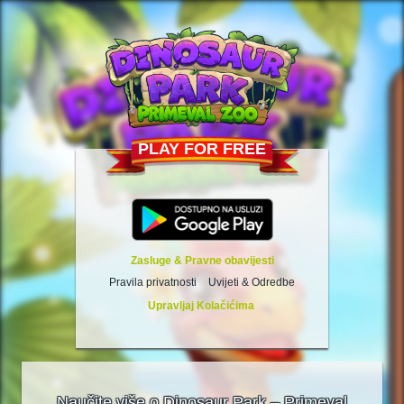
PLAY FOR FREE
Zasluge & Pravne obavijesti
Pravila privatnosti
Uvijeti & Odredbe
Upravljaj Kolačićima
Naučite više o Dinosaur Park – Primeval