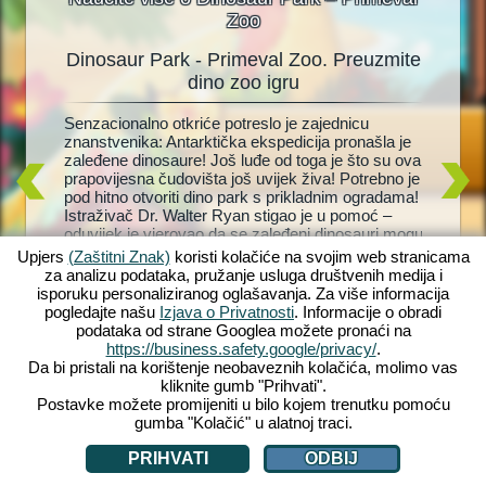
Zoo
Dinosaur Park - Primeval Zoo. Preuzmite
D
oo
dino zoo igru
r! Brzo,
Senzacionalno otkriće potreslo je zajednicu
Živi dino
doljive
znanstvenika: Antarktička ekspedicija pronašla je
dinosaur
rk
zaleđene dinosaure! Još luđe od toga je što su ova
Zaigrajte
 Dinosaur
prapovijesna čudovišta još uvijek živa! Potrebno je
vlastiti 
razinom
pod hitno otvoriti dino park s prikladnim ogradama!
Brontosa
životinja
Istraživač Dr. Walter Ryan stigao je u pomoć –
Održati d
pe za
oduvijek je vjerovao da se zaleđeni dinosauri mogu
održavat
m
vratiti u život. Ali hoće li ikada saznati što se
dinosaure
 ćete se
Upjers
(Zaštitni Znak)
koristi kolačiće na svojim web stranicama
dogodilo s njegovom ženom koja je davno
pomoć ml
et! Što
za analizu podataka, pružanje usluga društvenih medija i
nestala? Uskočite u divlju, pretpovijesnu avanturu
učiniti 
isporuku personaliziranog oglašavanja. Za više informacija
s Dinosaur Park – Primeval Zoo!
nabavku 
pogledajte našu
Izjava o Privatnosti
. Informacije o obradi
vas čeka
podataka od strane Googlea možete pronaći na
https://business.safety.google/privacy/
.
Da bi pristali na korištenje neobaveznih kolačića, molimo vas
kliknite gumb "Prihvati".
Postavke možete promijeniti u bilo kojem trenutku pomoću
gumba "Kolačić" u alatnoj traci.
PRIHVATI
ODBIJ