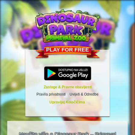
PLAY FOR FREE
Zasluge & Pravne obavijesti
Pravila privatnosti
Uvijeti & Odredbe
Upravljaj Kolačićima
Naučite više o Dinosaur Park – Primeval