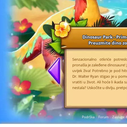
Dinosaur Park - Prim
Preuzmite dino zo
Senzacionalno otkriće potresl
pronašla je zaleđene dinosaure! 
uvijek živa! Potrebno je pod hi
Dr. Walter Ryan stigao je u pom
vratiti u život. Ali hoće li ika
nestala? Uskočite u divlju, pret
Podrška
Forum
Zasluge &