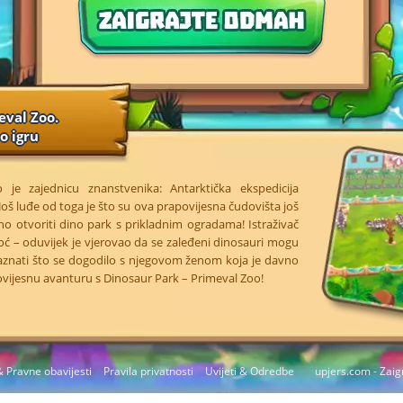
eval Zoo.
o igru
o je zajednicu znanstvenika: Antarktička ekspedicija
Još luđe od toga je što su ova prapovijesna čudovišta još
tno otvoriti dino park s prikladnim ogradama! Istraživač
oć – oduvijek je vjerovao da se zaleđeni dinosauri mogu
da saznati što se dogodilo s njegovom ženom koja je davno
povijesnu avanturu s Dinosaur Park – Primeval Zoo!
 Pravne obavijesti
Pravila privatnosti
Uvijeti & Odredbe
upjers.com - Zaig
Upravljaj Kolačićima