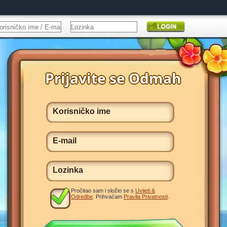
Pročitao sam i složio se s
Uvijeti &
Odredbe
. Prihvaćam
Pravila Privatnosti
.