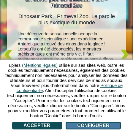
Primeval Zoo
Dinosaur Park - Primeval Zoo. Le parc le
Dinosa
oo
plus exotique du monde
i
Une découverte sensationnelle occupe la
Des dino
clos
communauté scientifique : une expédition en
tous les
nons. Les
Antarctique a trouvé des dinos dans la glace !
réalité 
à
Lorsqu'ils ont été décongelés, les monstres
créez vo
nosaur
préhistoriques ont même pris vie. Il faut
des Bron
niveau,
maintenant construire rapidement un parc à dinos
dinosaur
nt
avec des enclos adaptés. Le chercheur Gaultier
dinos de 
 de
upjers
(Mentions légales)
utilise sur ses sites web, outre les
Martin vous y aide, car il a toujours pensé que les
les encl
opicaux
cookies techniquement nécessaires, également des cookies
dinos congelés pouvaient être ramenés à la vie.
pouvez at
orations,
techniquement non nécessaires pour analyser les données des
Découvrira-t-il aussi le secret de sa femme
adorable
Vous
utilisateurs et pour fournir des services de médias sociaux.
disparue ? Commencez votre aventure primitive
parc à di
nde de
Vous trouverez plus d'informations dans notre
Politique de
dès maintenant avec Dinosaur Park - Primeval
les visit
Qu'est-ce
confidentialité
. Afin d'accepter l'utilisation de cookies
Zoo !
dans de 
techniquement non nécessaires, veuillez cliquer sur le bouton
dinosaur
"Accepter". Pour rejeter les cookies techniquement non
nécessaires, veuillez cliquer sur le bouton "Configurer". Vous
pouvez modifier vos paramètres à tout moment en utilisant le
bouton "Cookie" dans la barre d'outils.
ACCEPTER
CONFIGURER