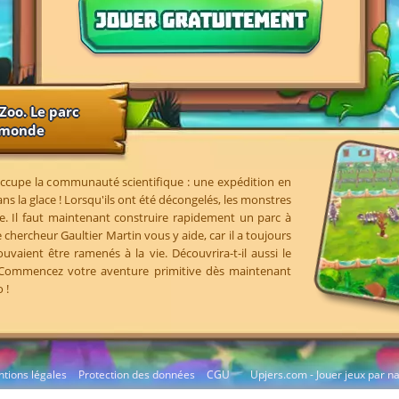
Zoo. Le parc
u monde
ccupe la communauté scientifique : une expédition en
ns la glace ! Lorsqu'ils ont été décongelés, les monstres
e. Il faut maintenant construire rapidement un parc à
 chercheur Gaultier Martin vous y aide, car il a toujours
vaient être ramenés à la vie. Découvrira-t-il aussi le
 Commencez votre aventure primitive dès maintenant
 !
tions légales
Protection des données
CGU
Upjers.com - Jouer jeux par n