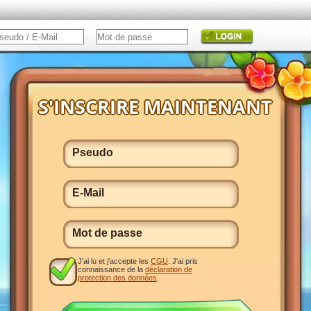
J'ai lu et j'accepte les
CGU
. J'ai pris
connaissance de la
déclaration de
protection des données
.