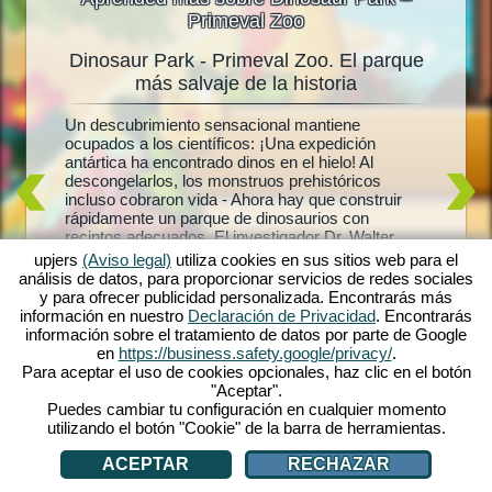
Primeval Zoo
Dinosaur Park - Primeval Zoo. El parque
Dinosa
oo
más salvaje de la historia
rdadero
Un descubrimiento sensacional mantiene
¿Dinosau
into
ocupados a los científicos: ¡Una expedición
los afic
 dinos.
antártica ha encontrado dinos en el hielo! Al
realidad
que de
descongelarlos, los monstruos prehistóricos
crea tu 
Park -
incluso cobraron vida - Ahora hay que construir
Brontosa
añaden
rápidamente un parque de dinosaurios con
misiones:
aisajes
recintos adecuados. El investigador Dr. Walter
juego y 
opicales
Molino te ayudará, porque siempre había
puedes a
upjers
(Aviso legal)
utiliza cookies en sus sitios web para el
sospechado que los dinos congelados podían
simpátic
ego.
análisis de datos, para proporcionar servicios de redes sociales
volver a la vida. ¿Descubrirá también el secreto de
dinosaur
tu propio
y para ofrecer publicidad personalizada. Encontrarás más
su esposa desaparecida? Explora el mundo de los
para los 
Únete al
información en nuestro
Declaración de Privacidad
. Encontrarás
dinosaurios en Dinosaur Park - Primeval Zoo.
nuevos d
información sobre el tratamiento de datos por parte de Google
te está 
en
https://business.safety.google/privacy/
.
Para aceptar el uso de cookies opcionales, haz clic en el botón
"Aceptar".
Puedes cambiar tu configuración en cualquier momento
utilizando el botón "Cookie" de la barra de herramientas.
ACEPTAR
RECHAZAR