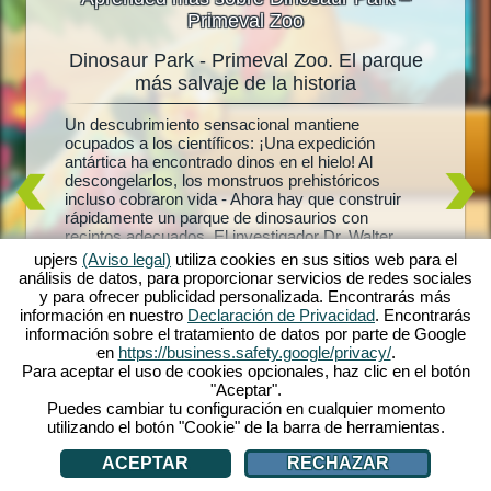
Primeval Zoo
Dinosaur Park - Primeval Zoo. El parque
Dinosa
oo
más salvaje de la historia
rdadero
Un descubrimiento sensacional mantiene
¿Dinosau
into
ocupados a los científicos: ¡Una expedición
los afic
 dinos.
antártica ha encontrado dinos en el hielo! Al
realidad
que de
descongelarlos, los monstruos prehistóricos
crea tu 
Park -
incluso cobraron vida - Ahora hay que construir
Brontosa
añaden
rápidamente un parque de dinosaurios con
misiones:
aisajes
recintos adecuados. El investigador Dr. Walter
juego y 
opicales
Molino te ayudará, porque siempre había
puedes a
upjers
(Aviso legal)
utiliza cookies en sus sitios web para el
sospechado que los dinos congelados podían
simpátic
ego.
análisis de datos, para proporcionar servicios de redes sociales
volver a la vida. ¿Descubrirá también el secreto de
dinosaur
tu propio
y para ofrecer publicidad personalizada. Encontrarás más
su esposa desaparecida? Explora el mundo de los
para los 
Únete al
información en nuestro
Declaración de Privacidad
. Encontrarás
dinosaurios en Dinosaur Park - Primeval Zoo.
nuevos d
información sobre el tratamiento de datos por parte de Google
te está 
en
https://business.safety.google/privacy/
.
Para aceptar el uso de cookies opcionales, haz clic en el botón
"Aceptar".
Puedes cambiar tu configuración en cualquier momento
utilizando el botón "Cookie" de la barra de herramientas.
ACEPTAR
RECHAZAR