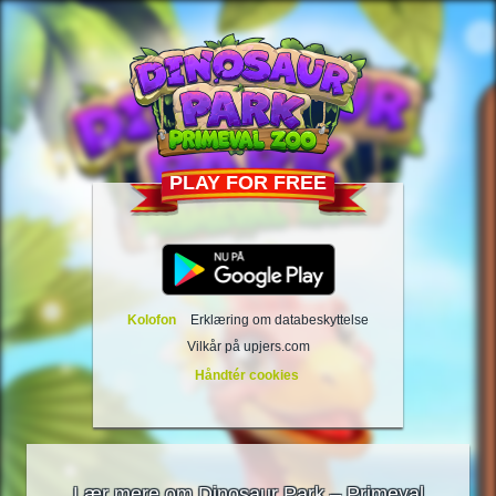
PLAY FOR FREE
Kolofon
Erklæring om databeskyttelse
Vilkår på upjers.com
Håndtér cookies
Lær mere om Dinosaur Park – Primeval