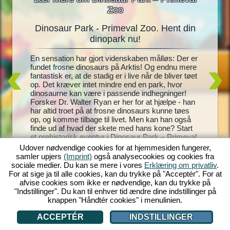
Zoo
Dinosaur Park - Primeval Zoo. Hent din
Dinos
oo
dinopark nu!
En
En sensation har gjort videnskaben målløs: Der er
Levende 
gning til
fundet frosne dinosaurs på Arktis! Og endnu mere
dinosaur
te
fantastisk er, at de stadig er i live når de bliver tøet
Park – P
t, og
op. Det kræver intet mindre end en park, hvor
park, ko
 Zoo! Med
dinosaurne kan være i passende indhegninger!
andre! Di
istoriske
Forsker Dr. Walter Ryan er her for at hjælpe - han
dem, ime
ke
har altid troet på at frosne dinosaurs kunne tøes
pæne og 
hegninger
op, og komme tilbage til livet. Men kan han også
endnu fl
l blive
finde ud af hvad der skete med hans kone? Start
park bli
enter du
et prehistorisk eventyr i Dinosaur Park – Primeval
indtjeni
Zoo!
helt egen
Udover nødvendige cookies for at hjemmesiden fungerer,
samler upjers
(Imprint)
også analysecookies og cookies fra
sociale medier. Du kan se mere i vores
Erklæring om privatliv
.
For at sige ja til alle cookies, kan du trykke på "Acceptér". For at
afvise cookies som ikke er nødvendige, kan du trykke på
"Indstillinger". Du kan til enhver tid ændre dine indstillinger på
knappen "Håndtér cookies" i menulinien.
ACCEPTÉR
INDSTILLINGER