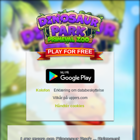
PLAY FOR FREE
Kolofon
Erklæring om databeskyttelse
Vilkår på upjers.com
Håndtér cookies
Lær mere om Dinosaur Park – Primeval