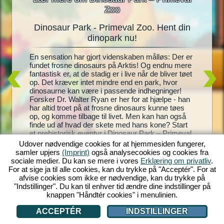
Zoo
Dinosaur Park - Primeval Zoo. Hent din
Dinos
oo
dinopark nu!
En
En sensation har gjort videnskaben målløs: Der er
Levende 
gning til
fundet frosne dinosaurs på Arktis! Og endnu mere
dinosaur
te
fantastisk er, at de stadig er i live når de bliver tøet
Park – P
t, og
op. Det kræver intet mindre end en park, hvor
park, ko
 Zoo! Med
dinosaurne kan være i passende indhegninger!
andre! Di
istoriske
Forsker Dr. Walter Ryan er her for at hjælpe - han
dem, ime
ke
har altid troet på at frosne dinosaurs kunne tøes
pæne og 
hegninger
op, og komme tilbage til livet. Men kan han også
endnu fl
l blive
finde ud af hvad der skete med hans kone? Start
park bli
enter du
et prehistorisk eventyr i Dinosaur Park – Primeval
indtjeni
Zoo!
helt egen
Udover nødvendige cookies for at hjemmesiden fungerer,
samler upjers
(Imprint)
også analysecookies og cookies fra
sociale medier. Du kan se mere i vores
Erklæring om privatliv
.
For at sige ja til alle cookies, kan du trykke på "Acceptér". For at
afvise cookies som ikke er nødvendige, kan du trykke på
"Indstillinger". Du kan til enhver tid ændre dine indstillinger på
knappen "Håndtér cookies" i menulinien.
ACCEPTÉR
INDSTILLINGER