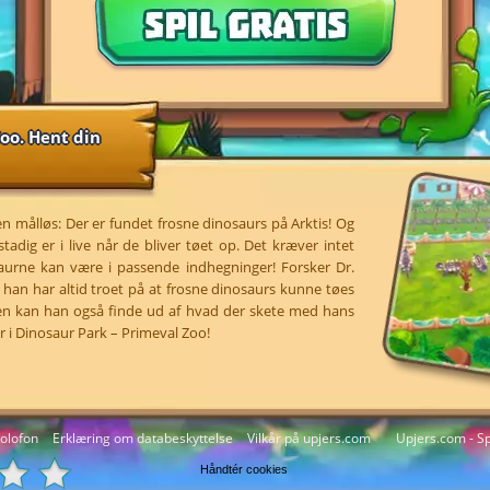
oo. Hent din
n målløs: Der er fundet frosne dinosaurs på Arktis! Og
tadig er i live når de bliver tøet op. Det kræver intet
urne kan være i passende indhegninger! Forsker Dr.
- han har altid troet på at frosne dinosaurs kunne tøes
Men kan han også finde ud af hvad der skete med hans
r i Dinosaur Park – Primeval Zoo!
olofon
Erklæring om databeskyttelse
Vilkår på upjers.com
Upjers.com - Spi
Håndtér cookies