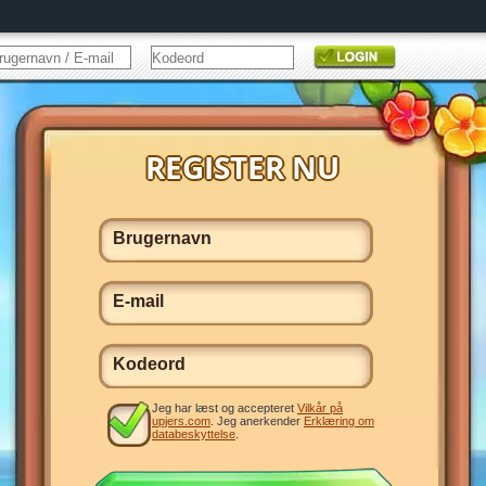
Jeg har læst og accepteret
Vilkår på
upjers.com
. Jeg anerkender
Erklæring om
databeskyttelse
.