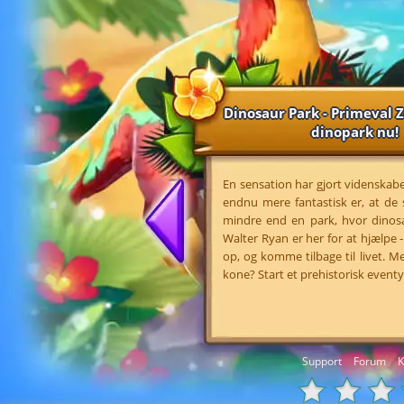
Dinosaur Park - Primeval Z
dinopark nu!
En sensation har gjort videnskabe
endnu mere fantastisk er, at de s
mindre end en park, hvor dinosa
Walter Ryan er her for at hjælpe 
op, og komme tilbage til livet. 
kone? Start et prehistorisk eventy
Support
Forum
K