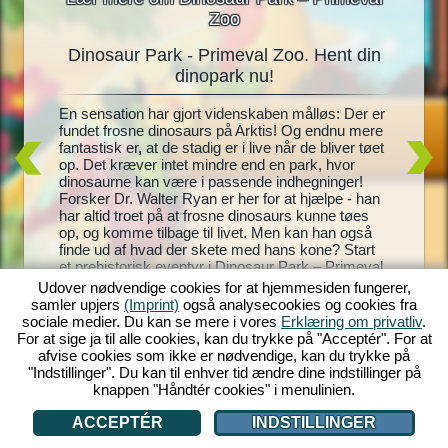
Zoo
Dinosaur Park - Primeval Zoo. Hent din
Dinos
oo
dinopark nu!
En
En sensation har gjort videnskaben målløs: Der er
Levende 
gning til
fundet frosne dinosaurs på Arktis! Og endnu mere
dinosaur
te
fantastisk er, at de stadig er i live når de bliver tøet
Park – P
t, og
op. Det kræver intet mindre end en park, hvor
park, ko
 Zoo! Med
dinosaurne kan være i passende indhegninger!
andre! Di
istoriske
Forsker Dr. Walter Ryan er her for at hjælpe - han
dem, ime
ke
har altid troet på at frosne dinosaurs kunne tøes
pæne og 
hegninger
op, og komme tilbage til livet. Men kan han også
endnu fl
l blive
finde ud af hvad der skete med hans kone? Start
park bli
enter du
et prehistorisk eventyr i Dinosaur Park – Primeval
indtjeni
Zoo!
helt egen
Udover nødvendige cookies for at hjemmesiden fungerer,
samler upjers
(Imprint)
også analysecookies og cookies fra
sociale medier. Du kan se mere i vores
Erklæring om privatliv
.
For at sige ja til alle cookies, kan du trykke på "Acceptér". For at
afvise cookies som ikke er nødvendige, kan du trykke på
"Indstillinger". Du kan til enhver tid ændre dine indstillinger på
knappen "Håndtér cookies" i menulinien.
ACCEPTÉR
INDSTILLINGER