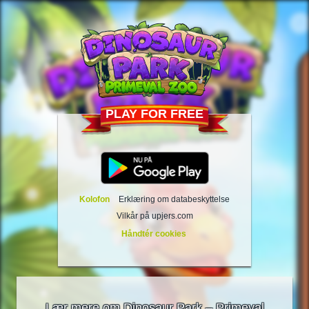
PLAY FOR FREE
Kolofon
Erklæring om databeskyttelse
Vilkår på upjers.com
Håndtér cookies
Lær mere om Dinosaur Park – Primeval