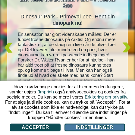
Zoo
Dinosaur Park - Primeval Zoo. Hent din
Dinos
oo
dinopark nu!
En
En sensation har gjort videnskaben målløs: Der er
Levende 
gning til
fundet frosne dinosaurs på Arktis! Og endnu mere
dinosaur
te
fantastisk er, at de stadig er i live når de bliver tøet
Park – P
t, og
op. Det kræver intet mindre end en park, hvor
park, ko
 Zoo! Med
dinosaurne kan være i passende indhegninger!
andre! Di
istoriske
Forsker Dr. Walter Ryan er her for at hjælpe - han
dem, ime
ke
har altid troet på at frosne dinosaurs kunne tøes
pæne og 
hegninger
op, og komme tilbage til livet. Men kan han også
endnu fl
l blive
finde ud af hvad der skete med hans kone? Start
park bli
enter du
et prehistorisk eventyr i Dinosaur Park – Primeval
indtjeni
Zoo!
helt egen
Udover nødvendige cookies for at hjemmesiden fungerer,
samler upjers
(Imprint)
også analysecookies og cookies fra
sociale medier. Du kan se mere i vores
Erklæring om privatliv
.
For at sige ja til alle cookies, kan du trykke på "Acceptér". For at
afvise cookies som ikke er nødvendige, kan du trykke på
"Indstillinger". Du kan til enhver tid ændre dine indstillinger på
knappen "Håndtér cookies" i menulinien.
ACCEPTÉR
INDSTILLINGER