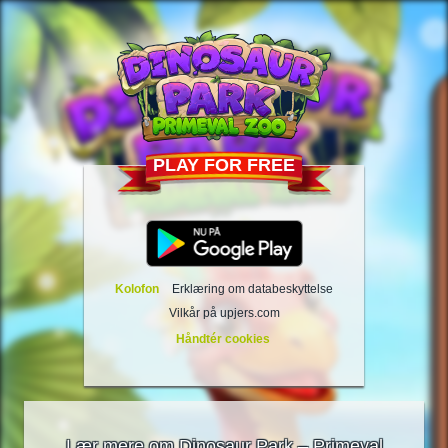
PLAY FOR FREE
Kolofon
Erklæring om databeskyttelse
Vilkår på upjers.com
Håndtér cookies
Lær mere om Dinosaur Park – Primeval