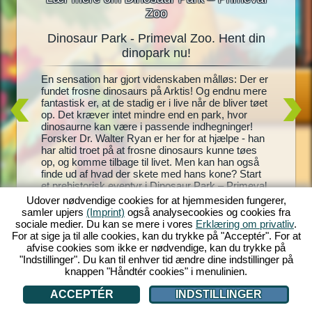
Zoo
Dinosaur Park - Primeval Zoo. Hent din
Dinos
oo
dinopark nu!
En
En sensation har gjort videnskaben målløs: Der er
Levende 
gning til
fundet frosne dinosaurs på Arktis! Og endnu mere
dinosaur
te
fantastisk er, at de stadig er i live når de bliver tøet
Park – P
t, og
op. Det kræver intet mindre end en park, hvor
park, ko
 Zoo! Med
dinosaurne kan være i passende indhegninger!
andre! Di
istoriske
Forsker Dr. Walter Ryan er her for at hjælpe - han
dem, ime
ke
har altid troet på at frosne dinosaurs kunne tøes
pæne og 
hegninger
op, og komme tilbage til livet. Men kan han også
endnu fl
l blive
finde ud af hvad der skete med hans kone? Start
park bli
enter du
et prehistorisk eventyr i Dinosaur Park – Primeval
indtjeni
Zoo!
helt egen
Udover nødvendige cookies for at hjemmesiden fungerer,
samler upjers
(Imprint)
også analysecookies og cookies fra
sociale medier. Du kan se mere i vores
Erklæring om privatliv
.
For at sige ja til alle cookies, kan du trykke på "Acceptér". For at
afvise cookies som ikke er nødvendige, kan du trykke på
"Indstillinger". Du kan til enhver tid ændre dine indstillinger på
knappen "Håndtér cookies" i menulinien.
ACCEPTÉR
INDSTILLINGER