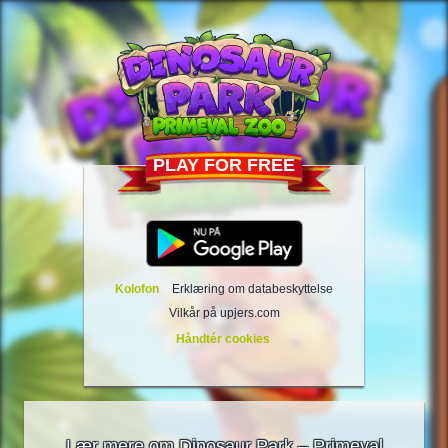
PLAY FOR FREE
Kolofon
Erklæring om databeskyttelse
Vilkår på upjers.com
Håndtér cookies
Lær mere om Dinosaur Park – Primeval