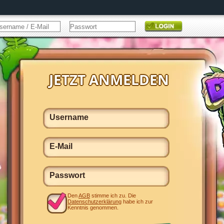
Den
AGB
stimme ich zu. Die
Datenschutzerklärung
habe ich zur
Kenntnis genommen.