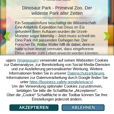
Dinosaur Park - Primeval Zoo. Der
Dinosa
oo
wildeste Park aller Zeiten
hter
Ein Sensationsfund beschäftigt die Wissenschaft:
Lebendig
e und
Eine Antarktis-Expedition hat Dinos im Eis
aller Din
nn
gefunden! Beim Auftauen wurden die Urzeit-
Dinosaur
en Dino-
Monster sogar lebendig – Jetzt muss schnell ein
eigenen 
ark:
Dino Park mit passenden Gehegen her. Der
jeder Me
ommen
Forscher Dr. Walter Müller hilft dir dabei, denn er
versorgs
ffe
hatte schon immer vermutet, dass eingefrorene
und hält
pische
Dinos wieder zum Leben erweckt werden könnten.
dann kan
mit
Kommt er so auch hinter das Geheimnis seiner
noch meh
ten aus.
upjers
(Impressum)
verwendet auf seinen Webseiten Cookies
verschwundenen Frau? Starte jetzt ins Urzeit-
Park zur
ine eigene
zur Datenanalyse, zur Bereitstellung von Social-Media-Diensten
Abenteuer mit Dinosaur Park: Primeval Zoo!
kannst d
noch?
und zur Auslieferung personalisierter Werbung. Weitere
investier
Informationen finden Sie in unserer
Datenschutzerklärung
.
Informationen zur Datenverarbeitung durch Google finden Sie
unter
https://business.safety.google/privacy/
.
Um der Verwendung optionaler Cookies zuzustimmen,
betätigen Sie bitte die Schaltfläche „Akzeptieren“.
Über die „Cookie“ Schaltfläche in der Toolbar können Sie Ihre
Einstellungen jederzeit ändern.
AKZEPTIEREN
ABLEHNEN